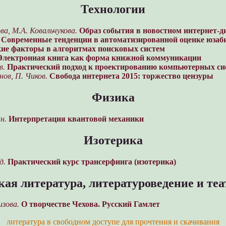
Технологии
ва, М.А. Ковальчукова.
Образ события в новостном интернет-д
Современные тенденции в автоматизированной оценке юзаб
кие факторы в алгоритмах поисковых систем
Электронная книга как форма книжной коммуникации
в.
Практический подход к проектированию компьютерных си
ов, П. Чиков.
Свобода интернета 2015: торжество цензуры
Физика
н.
Интерпретация квантовой механики
Изотерика
д.
Практический курс трансерфинга (изотерика)
ая литература, литературоведение и те
изова.
О творчестве Чехова. Русский Гамлет
литература в свободном доступе для прочтения и скачивания