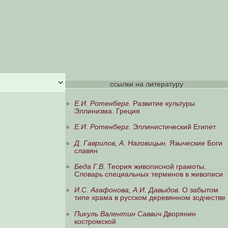
ссылки на литературу
Е.И. Ротенберг.
Развитие культуры
Эллинизма. Греция
Е.И. Ротенберг.
Эллинистический Египет
Д. Гаврилов, А. Hаговицын.
Языческие Боги
славян
Беда Г.В.
Теория живописной грамоты.
Словарь специальных терминов в живописи
И.С. Агафонова, А.И. Давыдов.
О забытом
типе храма в русском деревянном зодчестве
Пикуль Валентин Саввич
Дворянин
костромской