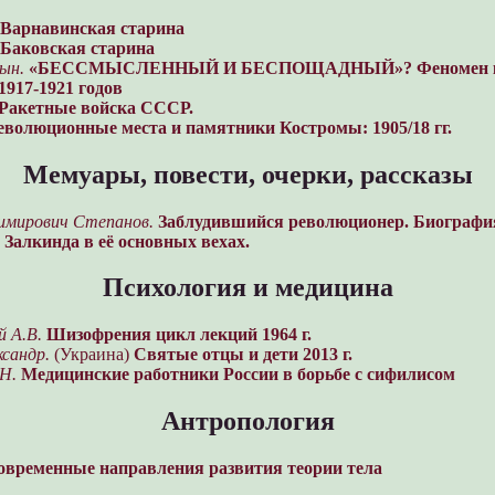
Варнавинская старина
Баковская старина
ын.
«БЕССМЫСЛЕННЫЙ И БЕСПОЩАДНЫЙ»? Феномен кр
1917-1921 годов
Ракетные войска СССР.
еволюционные места и памятники Костромы: 1905/18 гг.
Мемуары, повести, очерки, рассказы
имирович Степанов.
Заблудившийся революционер. Биографи
Залкинда в её основных вехах.
Психология и медицина
 А.В.
Шизофрения цикл лекций 1964 г.
ксандр.
(Украина)
Святые отцы и дети 2013 г.
Н.
Медицинские работники России в борьбе с сифилисом
Антропология
овременные направления развития теории тела