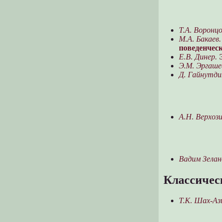
потребления
Ю.В. Титова. Структура концепта и
методы его описания
Т.А. Воронцо
М.А. Бакаев.
поведенчес
Е.В. Динер.
Э.М. Эргаше
Д. Гайнутдин
А.Н. Верхози
Вадим Зелан
Классическ
Т.К. Шах-Аз