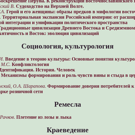
Воскрешение Перуна. К реконструкции восточнославянского 
ский В.
Судоходство на Верхней Волге.
.А.
Герой и его женщины: образы предков в мифологии вост
.
Территориальная экспансия Российской империи: от расши
ой интеграции и унификации политического пространства
Традиционные цивилизации Древнего Востока и Средиземно
Античность и Восток: эволюция цивилизаций
Социология, культурология
И.
Введение в теорию культуры: Основные понятия культур
 М.С.
Конфликтология
Идентификация. История. Человек
Механизмы формирования и роль чувств вины и стыда в це
нский, О.А. Шарапова.
Формирование доверия потребителей к
рке розничной сети
Ремесла
 Рачков.
Плетение из лозы и лыка
Краеведение