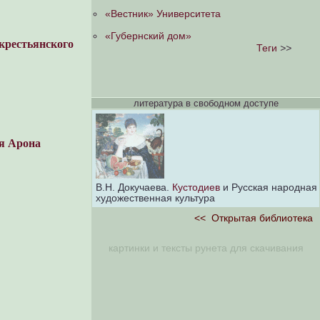
«Вестник» Университета
«Губернский дом»
естьянского
Теги
>>
литература в свободном доступе
я Арона
В.Н. Докучаева.
Кустодиев
и Русская народная
художественная культура
<<
Открытая библиотека
картинки и тексты рунета для скачивания