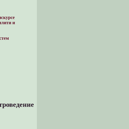
искурсе
илити и
стем
атроведение