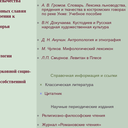
язычества
А. В. Громов.
Словарь. Лексика льноводства,
прядения и ткачества в костромских говорах
очных славян
по реке Унже: Учебное пособие
рения к
В.Н. Докучаева.
Кустодиев и Русская
морья
народная художественная культура
Д. Н. Анучин.
Антропология и этнография
М. Чулков.
Мифологический лексикон
ологии
Л.П. Смирнов.
Левитан в Плесе
рковной социо-
Справочная информация и ссылки
 собственной
×
Классическая литература
×
Цитатник
Научные периодические издания
Религиозно-философские чтения
Журнал «Романовские чтения»