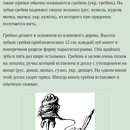
такие прялки обычно называются гребень (укр. гребінь). На
зубья гребня надевают сверху волокно (рус. кужель, куделя,
мочка, мычка; укр. кужіль), из которого при прядении
получается нить.
Гребни делают в основном из кленового дерева. Высота
зубьев гребня приблизительно 12 см; каждый зуб имеет в
поперечном разрезе форму параллелограмма. Оба крайних
зуба в пять раз шире остальных. Гребень в целом очень похож
на лопатку, ручка которой вставлена в доску с утолщением на
конце (рус. донце, копыл, гузно, укр. днище). На одном конце
этой доски сидит пряха. Иногда конец гребня вставляют в
обычную скамью.