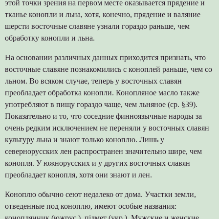
этой точки зрения на первом месте оказывается прядение и
тканье конопли и льна, хотя, конечно, прядение и валяние
шерсти восточные славяне узнали гораздо раньше, чем
обработку конопли и льна.
На основании различных данных приходится признать, что
восточные славяне познакомились с коноплей раньше, чем со
льном. Во всяком случае, теперь у восточных славян
преобладает обработка конопли. Конопляное масло также
употребляют в пищу гораздо чаще, чем льняное (ср. §39).
Показательно и то, что соседние финноязычные народы за
очень редким исключением не переняли у восточных славян
культуру льна и знают только коноплю. Лишь у
севернорусских лен распространен значительно шире, чем
конопля. У южнорусских и у других восточных славян
преобладает конопля, хотя они знают и лен.
Коноплю обычно сеют недалеко от дома. Участки земли,
отведенные под коноплю, имеют особые названия:
коноплянник (южрус.), підмет (укр.). Мужские и женские