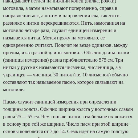
накидывают петлей на нижний конец (вилка, рожки)
мотовила, а затем наматывают попеременно, справа в
направлении авс, а потом в направлении сва, так что в
развилке с нитки перекрещиваются. Нить, намотанная на
мотовило четыре раза, служит единицей измерения и
называется нитка. Мотая пряжу на мотовило, се
одновременно считают. Подсчет не везде одинаков, между
прочим, из-за разной длины мотовил. Обычно длина нитки
(единицы измерения) равна приблизительно 575 см. Три
нитки у русских называются чисменка, численница, а у
украинцев — чисниця. 30 ниток (т.е. 10 чисменок) обычно
составляют так называемое пасмо, которое связывают на
мотовиле.
Пасмо служит единицей измерения при определении
толщины холста. Обычно ширина холста у восточных славян
равна 25— 55 см. Чем тоньше нитки, тем больше их ложится
в основу при той же ширине. Число пасм при этой ширине
основы колеблется от 7 до 14. Семь идет на самую толстую