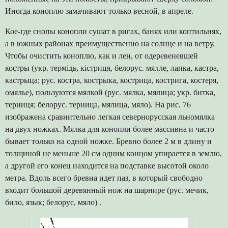
Иногда коноплю замачивают только весной, в апреле.
Кое-где снопы конопли сушат в ригах, банях или коптильнях,
а в южных районах преимущественно на солнце и на ветру.
Чтобы очистить коноплю, как и лен, от одеревеневшей
костры (укр. термідь, кістриця, белорус. мялле, лапка, кастра,
кастрыца; рус. костра, кострыка, кострица, кострига, костеря,
омялье), пользуются мялкой (рус. мялка, мялица; укр. битка,
терниця; белорус. терница, мялица, мяло). На рис. 76
изображена сравнительно легкая севернорусская льномялка
на двух ножках. Мялка для конопли более массивна и часто
бывает только на одной ножке. Бревно более 2 м в длину и
толщиной не меньше 20 см одним концом упирается в землю,
а другой его конец находится на подставке высотой около
метра. Вдоль всего бревна идет паз, в который свободно
входит большой деревянный нож на шарнире (рус. мечик,
било, язык; белорус, мяло) .