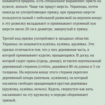
называется прядина. Есть специальное выражение: прясть на
кужеле, копыле. Чаще так прядут шерсть. Украинцы, почти
никогда не употребляющие прялку, при прядении шерсти
пользуются палкой с небольшой развилкой на верхнем конце;
в эту развилку вкладывают и привязывают огромный пук
шерсти около 20 см в диаметре, завернутый в тряпку.
Третий вид прялки употребляют в западных областях
Украины; он называется кужілка, кужівка, кружівка. Эти
прялки отличаются тем, что у них деревянная часть, к
которой привязывают куделю, вращающаяся. В доску, на
которой сидит пряха (сідець, днище), вставлен вертикальный
деревянный стержень (стебло, держівно) 80 см длины и 5 см
толщины. На верхнем конце этого стержня укреплен
деревянный штырь (шпеньок, кужівник), на который
насажена свободно вращающаяся круглая деревяшка
(кружілка, кужівка, кочало). Кудель, свернутую как вата,
насаживают на эту кружилку и нередко оборачивают
тряпкой.