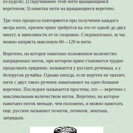
из кудели; 2) скручивание этой нити вращающимся
веретеном; 3) намотка нити на вращающееся веретено.
Три этих процесса повторяются при получении каждого
метра нити, причем пряхе требуется на это от одной до двух
минут, в зависимости от ее сноровки. Следовательно, за час
можно напрясть максимум 60—120 м нити.
Веретено, на которое намотано положенное количество
напряденных ниток, при котором пряхе становится трудно
продолжать прядение, называется у русских рученька, а у
белорусов ручайка. Однако иногда, если веретен не хватает,
нити с двух таких рученек наматывают на одно большое
веретено. Последнее называется простень; это — веретено с
максимальным количеством ниток. Веретено, на которое
намотано ниток меньше, чем положено, и можно намотать
еще, русские называют початок, починок, зачатыш,
запрядыш.