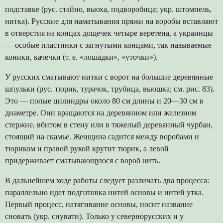
подставке (рус. стайно, вьюха, подворобица; укр. штомпель,
нитка). Русские для наматывания пряжи на воробы вставляют
в отверстия на концах дощечек четыре веретена, а украинцы
— особые пластинки с загнутыми концами, так называемые
коники, качечки (т. е. «лошадки», «уточки»).
У русских сматывают нитки с ворот на большие деревянные
шпульки (рус. тюрик, турачок, трубица, вьюшка; см. рис. 83).
Это — полые цилиндры около 80 см длины и 20—30 см в
диаметре. Они вращаются на деревянном или железном
стержне, вбитом в стену или в тяжелый деревянный чурбан,
стоящий на скамье. Женщина садится между воробами и
тюриком и правой рукой крутит тюрик, а левой
придерживает сматывающуюся с вороб нить.
В дальнейшем ходе работы следует различать два процесса:
параллельно идет подготовка нитей основы и нитей утка.
Первый процесс, натягивание основы, носит название
сновать (укр. снувати). Только у севернорусских и у