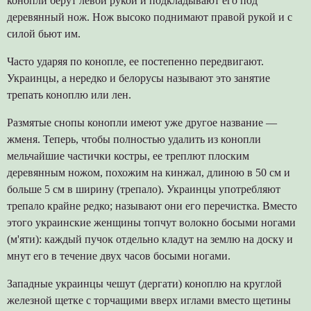
конопли берут левой рукой и подкладывают его под
деревянный нож. Нож высоко поднимают правой рукой и с
силой бьют им.
Часто ударяя по конопле, ее постепенно передвигают.
Украинцы, а нередко и белорусы называют это занятие
трепать коноплю или лен.
Размятые снопы конопли имеют уже другое название —
жменя. Теперь, чтобы полностью удалить из конопли
мельчайшие частички костры, ее треплют плоским
деревянным ножом, похожим на кинжал, длиною в 50 см и
больше 5 см в ширину (трепало). Украинцы употребляют
трепало крайне редко; называют они его перечистка. Вместо
этого украинские женщины топчут волокно босыми ногами
(м'яти): каждый пучок отдельно кладут на землю на доску и
мнут его в течение двух часов босыми ногами.
Западные украинцы чешут (дергати) коноплю на круглой
железной щетке с торчащими вверх иглами вместо щетины