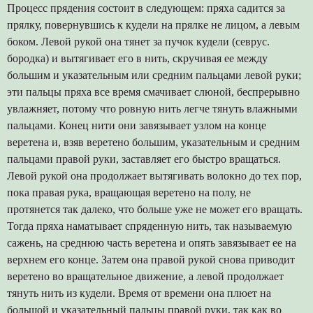
Процесс прядения состоит в следующем: пряха садится за
прялку, повернувшись к кудели на прялке не лицом, а левым
боком. Левой рукой она тянет за пучок кудели (севрус.
бородка) и вытягивает его в нить, скручивая ее между
большим и указательным или средним пальцами левой руки;
эти пальцы пряха все время смачивает слюной, беспрерывно
увлажняет, потому что ровную нить легче тянуть влажными
пальцами. Конец нити они завязывает узлом на конце
веретена и, взяв веретено большим, указательным и средним
пальцами правой руки, заставляет его быстро вращаться.
Левой рукой она продолжает вытягивать волокно до тех пор,
пока правая рука, вращающая веретено на полу, не
протянется так далеко, что больше уже не может его вращать.
Тогда пряха наматывает спряденную нить, так называемую
сажень, на среднюю часть веретена и опять завязывает ее на
верхнем его конце. Затем она правой рукой снова приводит
веретено во вращательное движение, а левой продолжает
тянуть нить из кудели. Время от времени она плюет на
большой и указательный пальцы правой руки, так как во