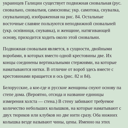
украинцев Галиции существует подвижная сновальная (рус.
сновально, сновалъня, самосновы; укр. самотока, снувалка,
снувальниця), изображенная на рис. 84. Остальные
восточные славяне пользуются неподвижной сновальней
(укр. оснівниця, снувавка), и женщине, натягивающей
основу, приходится ходить около этой сновальни.
Подвижная сновальня является, в сущности, двойными
воробами, в которых вместо одной крестовины две. Их
концы соединены вертикальными стержнями, на которые
наматываются нитки. В отличие от вороб здесь вместе с
крестовинами вращается и ось (рис. 82 и 84).
Белорусские, а кое-где и русские женщины снуют основу па
степе дома. (Вероятно, отсюда и название единицы
измерения холста — стена.) В стену забивают требуемое
количество небольших колышков, на которые наматывают с
двух тюриков или клубков но две нити сразу. Оба нижних
колышка везде называют чины, цены. Именно на этих