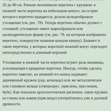
20 до 80 см. Раньше вытачивали веретена с кружком: в
нижней части веретена на небольшом конусе, на острие
которого веретено вращается, делали кольцеобразное
утолщение (см. рис. 78). Теперь веретено обычно делают с
головкой: утолщение имеет шарообразную или
цилиндрическую форму (см. рис. 79, на котором изображено
веретено, повернутое нижним концом кверху). Бывают и
такие веретена, у которых короткий нижний конус переходит
непосредственно в длинный верхний.
Утолщение в нижней части веретена играет роль маховика,
усиливающего вращение веретена. Иногда, чтобы сделать
веретено тяжелее, на нижний его конец надевают
деревянный кружок (укр. кочальце) или же металлическое
или глиняное кольцо (севернорус. пряслень, преслешок,
буёк). Как показали археологические раскопки, такие кружки
из глины или камня (пряслицы) употреблялись уже в далекой
древности.