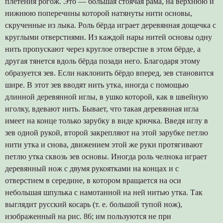
плетения рогож. Это — большая стоячая рама, на верхнюю и
нижнюю поперечины которой натянуты нити основы,
скрученные из лыка. Роль бёрда играет деревянная дощечка с
круглыми отверстиями. Из каждой нары нитей основы одну
нить пропускают через круглое отверстие в этом бёрде, а
другая тянется вдоль бёрда позади него. Благодаря этому
образуется зев. Если наклонить бёрдо вперед, зев становится
шире. В этот зев вводят нить утка, иногда с помощью
длинной деревянной иглы, в ушко которой, как в швейную
иголку, вдевают нить. Бывает, что такая деревянная игла
имеет на конце только зарубку в виде крючка. Введя иглу в
зев одной рукой, второй закрепляют на этой зарубке петлю
нити утка и снова, движением этой же руки протягивают
петлю утка сквозь зев основы. Иногда роль челнока играет
деревянный нож с двумя рукоятками на концах и с
отверстием в середине, в котором вращается на оси
небольшая шпулька с намотанной на ней нитью утка. Так
выглядит русский косарь (т. е. большой тупой нож),
изображенный на рис. 86; им пользуются не при