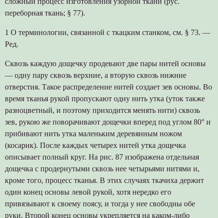
сложный процесс изготовления узорной ткани (рус.
переборная ткань; § 77).
1 О терминологии, связанной с ткацким станком, см. § 73. —
Ред.
Сквозь каждую дощечку продевают две пары нитей основы
— одну пару сквозь верхние, а вторую сквозь нижние
отверстия. Такое распределение нитей создает зев основы. Во
время тканья рукой пропускают одну нить утка (уток также
разноцветный, и поэтому приходится менять нити) сквозь
зев, рукою же поворачивают дощечки вперед под углом 80° и
прибивают нить утка маленьким деревянным ножом
(косарик). После каждых четырех нитей утка дощечка
описывает полный круг. На рис. 87 изображена отдельная
дощечка с продернутыми сквозь нее четырьями нитями и,
кроме того, процесс тканья. В этих случаях ткачиха держит
один конец основы левой рукой, хотя нередко его
привязывают к своему поясу, и тогда у нее свободны обе
руки. Второй конец основы укрепляется на каком-либо