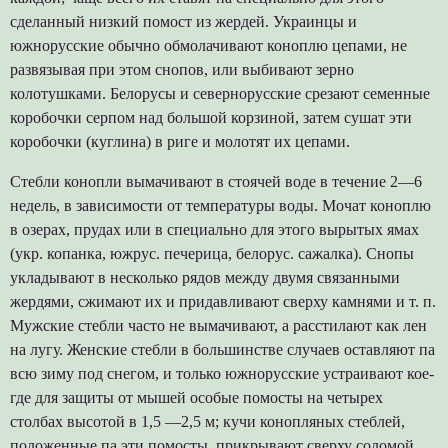
сделанный низкий помост из жердей. Украинцы и
южнорусские обычно обмолачивают коноплю цепами, не
развязывая при этом снопов, или выбивают зерно
колотушками. Белорусы и севернорусские срезают семенные
коробочки серпом над большой корзиной, затем сушат эти
коробочки (куглина) в риге и молотят их цепами.
Стебли конопли вымачивают в стоячей воде в течение 2—6
недель, в зависимости от температуры воды. Мочат коноплю
в озерах, прудах или в специально для этого вырытых ямах
(укр. копанка, южрус. печерица, белорус. сажалка). Снопы
укладывают в несколько рядов между двумя связанными
жердями, сжимают их и придавливают сверху камнями и т. п.
Мужские стебли часто не вымачивают, а расстилают как лен
на лугу. Женские стебли в большинстве случаев оставляют па
всю зиму под снегом, и только южнорусские устраивают кое-
где для защиты от мышей особые помосты на четырех
столбах высотой в 1,5 —2,5 м; кучи конопляных стеблей,
положенные па эти помосты, прикрывают сверху соломой.