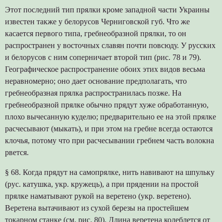
Этот последний тип прялки кроме западной части Украины
известен также у белорусов Черниговской губ. Что же
касается первого типа, гребнеобразной прялки, то он
распространен у восточных славян почти повсюду. У русских
и белорусов с ним соперничает второй тип (рис. 78 и 79).
Географическое распространение обоих этих видов весьма
неравномерно; оно дает основание предполагать, что
гребнеобразная прялка распространилась позже. На
гребнеобразной прялке обычно прядут хуже обработанную,
плохо вычесанную куделю; предварительно ее на этой прялке
расчесывают (мыкать), и при этом на гребне всегда остаются
клочья, потому что при расчесывании гребнем часть волокна
рвется.
§ 68. Когда прядут на самопрялке, нить навивают на шпульку
(рус. катушка, укр. кружець), а при прядении на простой
прялке наматывают рукой на веретено (укр. веретено).
Веретена вытачивают из сухой березы на простейшем
токарном станке (см. рис. 80). Длина веретена колеблется от