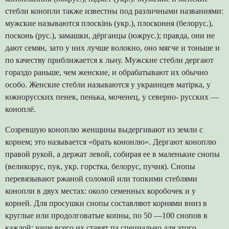
стебли конопли также известны под различными названиями:
мужские называются плоскінь (укр.), плосконня (белорус.),
посконь (рус.), замашки, дёрганцы (южрус.); правда, они не
дают семян, зато у них лучше волокно, оно мягче и тоньше и
по качеству приближается к льну. Мужские стебли дергают
гораздо раньше, чем женские, и обрабатывают их обычно
особо. Женские стебли называются у украинцев матірка, у
южнорусских пенек, пенька, моченец, у северно- русских —
коноплё.
Созревшую коноплю женщины выдергивают из земли с
корнем; это называется «брать кононлю». Дергают коноплю
правой рукой, а держат левой, собирая ее в маленькие снопы
(великорус, пук, укр. горстка, белорус, пучня). Снопы
перевязывают ржаной соломой или топкими стеблями
конопли в двух местах: около семенных коробочек и у
корней. Для просушки снопы составляют корнями вниз в
круглые или продолговатые копны, по 50 —100 снопов в
каждой; чаще всего их ставят па специально для этого