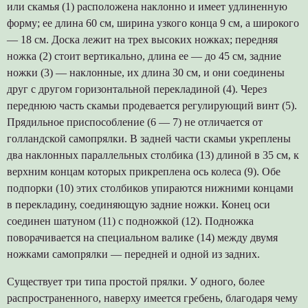
или скамья (1) расположена наклонно и имеет удлиненную
форму; ее длина 60 см, ширина узкого конца 9 см, а широкого
— 18 см. Доска лежит на трех высоких ножках; передняя
ножка (2) стоит вертикально, длина ее — до 45 см, задние
ножки (3) — наклонные, их длина 30 см, и они соединены
друг с другом горизонтальной перекладиной (4). Через
переднюю часть скамьи продевается регулирующий винт (5).
Прядильное приспособление (6 — 7) не отличается от
голландской самопрялки. В задней части скамьи укреплены
два наклонных параллельных столбика (13) длиной в 35 см, к
верхним концам которых прикреплена ось колеса (9). Обе
подпорки (10) этих столбиков упираются нижними концами
в перекладину, соединяющую задние ножки. Конец оси
соединен шатуном (11) с подножкой (12). Подножка
поворачивается на специальном валике (14) между двумя
ножками самопрялки — передней и одной из задних.
Существует три типа простой прялки. У одного, более
распространенного, наверху имеется гребень, благодаря чему