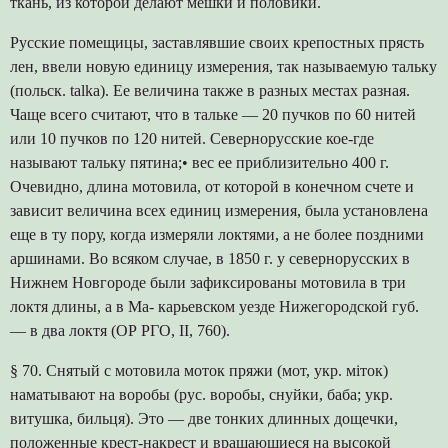
ткань, из которой делают мешки и половики.
Русские помещицы, заставлявшие своих крепостных прясть
лен, ввели новую единицу измерения, так называемую тальку
(польск. talka). Ее величина также в разных местах разная.
Чаще всего считают, что в тальке — 20 пучков по 60 нитей
или 10 пучков по 120 нитей. Севернорусские кое-где
называют тальку пятина;• вес ее приблизительно 400 г.
Очевидно, длина мотовила, от которой в конечном счете и
зависит величина всех единиц измерения, была установлена
еще в ту пору, когда измеряли локтями, а не более поздними
аршинами. Во всяком случае, в 1850 г. у севернорусских в
Нижнем Новгороде были зафиксированы мотовила в три
локтя длины, а в Ма- карьевском уезде Нижегородской губ.
— в два локтя (ОР РГО, ІІ, 760).
§ 70. Снятый с мотовила моток пряжи (мот, укр. міток)
наматывают на воробы (рус. воробы, снуйки, баба; укр.
витушка, бильця). Это — две тонких длинных дощечки,
положенные крест-накрест и вращающиеся на высокой