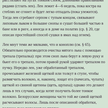
расстилают на лугах тонким слоем, длинными правильными
рядами (стлать лен). Лен лежит 4—6 недель, пока костра на
стеблях не сгниет и будет легко отпадать (пока улежится).
Тогда лен сгребают серпом с тупым концом, связывают
липовым лыком в большие снопы и сушат большей частью в
бане или в риге, а иногда и в доме на полатях (ср. § 20, где
описан простейший способ сушки в ямах над огнем).
Лен мнут теми же мялками, что и коноплю (см. § 65).
Обязательно производится очистка мятого льна с помощью
трепала (трепалка): при этом сноп льна берут в левую руку и
бьют его о трепало, потом правой рукой ударяют трепалом по
пучку. Нередко лен, уже обработанный трепалом,
прочесывают железной щеткой или толкут в ступе, чтобы
размягчить волокно, и, наконец, лощат его (пачесать, чупать)
щеткой из свиной щетины (щеть, щупаха); однако это делают
лишь в тех случаях, когда хотят получить более тонкое
волокно. Белорусские женщины часто той же самой щеткой
расчесывают волосы. Лишь после описанной обработки,