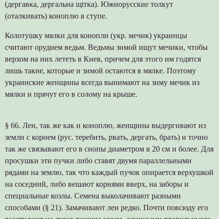
(дергавка, дергальна щітка). Южнорусские толкут
(оталкивать) коноплю в ступе.
Колотушку мялки для конопли (укр. мечик) украинцы
считают орудием ведьм. Ведьмы зимой ищут мечики, чтобы
верхом на них лететь в Киев, причем для этого им годятся
лишь такие, которые и зимой остаются в мялке. Поэтому
украинские женщины всегда вынимают на зиму мечик из
мялки и прячут его в солому на крыше.
§ 66. Лен, так же как и коноплю, женщины выдергивают из
земли с корнем (рус. теребить, рвать, дергать, брать) и точно
так же связывают его в снопы диаметром в 20 см и более. Для
просушки эти пучки либо ставят двумя параллельными
рядами на землю, так что каждый пучок опирается верхушкой
на соседний, либо вешают корнями вверх, на заборы и
специальные козлы. Семена выколачивают разными
способами (§ 21). Замачивают лен редко. Почти повсюду его