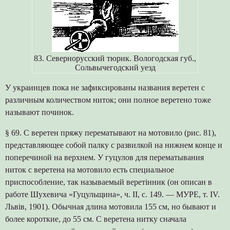
83. Севернорусский тюрик. Вологодская губ.,
Сольвычегодский уезд
У украинцев пока не зафиксированы названия веретен с
различным количеством ниток; они полное веретено тоже
называют починок.
§ 69. С веретен пряжу перематывают на мотовило (рис. 81),
представляющее собой палку с развилкой на нижнем конце и
поперечиной на верхнем. У гуцулов для перематывания
ниток с веретена на мотовило есть специальное
приспособление, так называемый веретінник (он описан в
работе Шухевича «Гуцульщина», ч. II, с. 149. — МУРЕ, т. IV.
Львів, 1901). Обычная длина мотовила 155 см, но бывают и
более короткие, до 55 см. С веретена нитку сначала