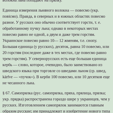
волокна льна попадают на прялку.
Единица измерения льняного волокна — повесмо (укр.
повісмо). Правда, в северных и в южных областях повесмо
разное. У русских оно обычно соответствует горсти, т. е.
обработанному пучку льна; однако в некоторых местах
повесмо равно не одной, а двум и даже трем горстям.
Украинское повесмо равно 10— 12 жменям, т.е. снопу.
Большая единица (у русских), десяток, равна 10 повесмо, или
20 горстям (последнее даже в тех местах, где повесмо равно
трем горстям). У севернорусских есть еще большая единица
кербь — слово, которое, очевидно, было заимствовано из
шведского языка при торговле со шведами льном (ср. швед,
kärfve — «пучок»). В керби 100 повесмо, или 10 десятков еще
не чесанного льна.
§ 67. Самопрялка (рус. самопрялка, пряха, прялица, прялка;
укр. прядка) распространена гораздо шире у украинцев, чем у
русских. Изготовлением самопрялок занимаются главным
образом русские; им принадлежит и изобретение нового типа