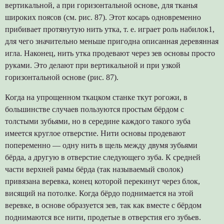
вертикальной, а при горизонтальной основе, для тканья
широких поясов (см. рис. 87). Этот косарь одновременно
прибивает протянутую нить утка, т. е. играет роль набилок1,
для чего значительно меньше пригодна описанная деревянная
игла. Наконец, нить утка продевают через зев основы просто
руками. Это делают при вертикальной и при узкой
горизонтальной основе (рис. 87).
Когда на упрощенном ткацком станке ткут рогожи, в
большинстве случаев пользуются простым бёрдом с
толстыми зубьями, но в середине каждого такого зуба
имеется круглое отверстие. Нити основы продевают
попеременно — одну нить в щель между двумя зубьями
бёрда, а другую в отверстие следующего зуба. К средней
части верхней рамы бёрда (так называемый сволок)
привязана веревка, конец которой перекинут через блок,
висящий на потолке. Когда бёрдо поднимается на этой
веревке, в основе образуется зев, так как вместе с бёрдом
поднимаются все нити, продетые в отверстия его зубьев.