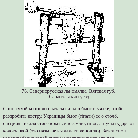
76. Севернорусская льномялка. Вятская губ.,
Сарапульский уезд
Сноп сухой конопли сначала сильно бьют в мялке, чтобы
раздробить костру. Украинцы бьют (тіпати) ее о столб,
специально для этого врытый в землю, иногда пучки ударяют
колотушкой (это называется ламати коноплю). Затем сноп