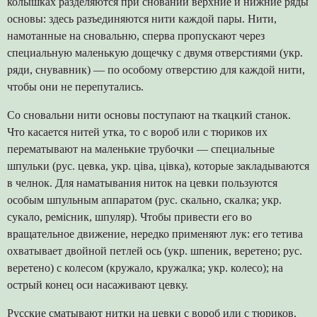
колышках разделяются при сновании верхние и нижние ряды
основы: здесь разъединяются нити каждой пары. Нити,
намотанные на сновальню, сперва пропускают через
специальную маленькую дощечку с двумя отверстиями (укр.
ряди, снувавник) — по особому отверстию для каждой нити,
чтобы они не перепутались.
Со сновальни нити основы поступают на ткацкий станок.
Что касается нитей утка, то с вороб или с тюриков их
перематывают на маленькие трубочки — специальные
шпульки (рус. цевка, укр. ціва, цівка), которые закладываются
в челнок. Для наматывания ниток на цевки пользуются
особым шпульным аппаратом (рус. скально, скалка; укр.
сукало, ремісник, шпуляр). Чтобы привести его во
вращательное движение, нередко применяют лук: его тетива
охватывает двойной петлей ось (укр. шпеник, веретено; рус.
веретено) с колесом (кружало, кружалка; укр. колесо); на
острый конец оси насаживают цевку.
Русские сматывают нитки на цевки с вороб или с тюриков.