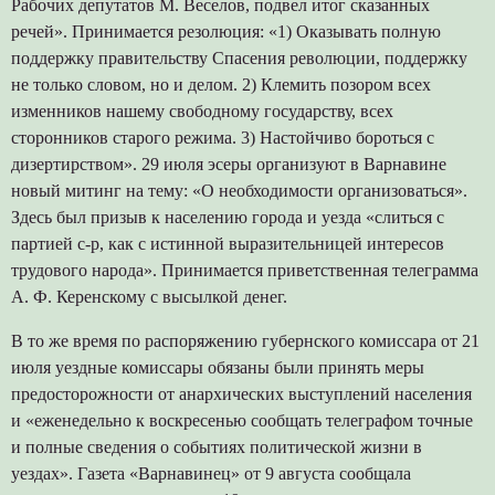
Рабочих депутатов М. Веселов, подвел итог сказанных
речей». Принимается резолюция: «1) Оказывать полную
поддержку правительству Спасения революции, поддержку
не только словом, но и делом. 2) Клемить позором всех
изменников нашему свободному государству, всех
сторонников старого режима. 3) Настойчиво бороться с
дизертирством». 29 июля эсеры организуют в Варнавине
новый митинг на тему: «О необходимости организоваться».
Здесь был призыв к населению города и уезда «слиться с
партией с-р, как с истинной выразительницей интересов
трудового народа». Принимается приветственная телеграмма
А. Ф. Керенскому с высылкой денег.
В то же время по распоряжению губернского комиссара от 21
июля уездные комиссары обязаны были принять меры
предосторожности от анархических выступлений населения
и «еженедельно к воскресенью сообщать телеграфом точные
и полные сведения о событиях политической жизни в
уездах». Газета «Варнавинец» от 9 августа сообщала