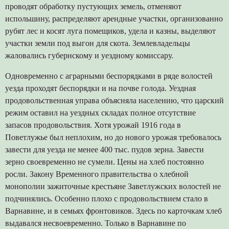
проводят обработку пустующих земель, отменяют
испольшину, распределяют арендные участки, организованно
рубят лес и косят луга помещиков, удела и казны, выделяют
участки земли под выгон для скота. Землевладельцы
жаловались губернскому и уездному комиссару.
Одновременно с аграрными беспорядками в ряде волостей
уезда проходят беспорядки и на почве голода. Уездная
продовольственная управа объясняла населению, что царский
режим оставил на уездных складах полное отсутствие
запасов продовольствия. Хотя урожай 1916 года в
Поветлужье был неплохим, но до нового урожая требовалось
завести для уезда не менее 400 тыс. пудов зерна. Завести
зерно своевременно не сумели. Цены на хлеб постоянно
росли. Закону Временного правительства о хлебной
монополии зажиточные крестьяне Заветлужских волостей не
подчинялись. Особенно плохо с продовольствием стало в
Варнавине, и в семьях фронтовиков. Здесь по карточкам хлеб
выдавался несвоевременно. Только в Варнавине по