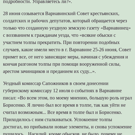
подробности. Управляетесь ли?».
28 июня созывается Варнавинский Совет крестьянских,
солдатских и рабочих депутатов, который обращается через
только что созданную уездную земскую газету «Варнавинец»
с воззванием к гражданам уезда, что «всякие обыски с
участием толпы прекратить. При повторении подобных
случаев, какие имели место в г. Варнавине 25-26 июня, Совет
примет все, от него зависящие меры, начиная с убеждения и
кончая разгоном толпы при помощи вооруженной силы,
арестом зачинщиков и преданием их суду...».
Уездный комиссар Сапожников в своем донесении
губернскому комиссару 12 июля о событиях в Варнавине
писал: «Во всем этом, по моему мнению, большую роль играл
Борисенко. Я лично был все время в толпе, так как уйти не
считал возможным... Все время в толпе был и Борисенко.
Приходилось с ним сталкиваться. Успокоение толпы
достигал, но прибывали новые элементы, и снова успокоение
рушилось... Насилий, кроме обысков, не было, почему не