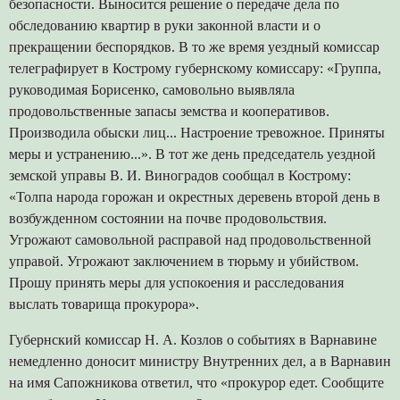
безопасности. Выносится решение о передаче дела по
обследованию квартир в руки законной власти и о
прекращении беспорядков. В то же время уездный комиссар
телеграфирует в Кострому губернскому комиссару: «Группа,
руководимая Борисенко, самовольно выявляла
продовольственные запасы земства и кооперативов.
Производила обыски лиц... Настроение тревожное. Приняты
меры и устранению...». В тот же день председатель уездной
земской управы В. И. Виноградов сообщал в Кострому:
«Толпа народа горожан и окрестных деревень второй день в
возбужденном состоянии на почве продовольствия.
Угрожают самовольной расправой над продовольственной
управой. Угрожают заключением в тюрьму и убийством.
Прошу принять меры для успокоения и расследования
выслать товарища прокурора».
Губернский комиссар Н. А. Козлов о событиях в Варнавине
немедленно доносит министру Внутренних дел, а в Варнавин
на имя Сапожникова ответил, что «прокурор едет. Сообщите