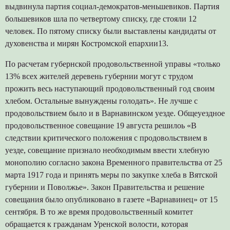
выдвинула партия социал-демократов-меньшевиков. Партия
большевиков шла по четвертому списку, где стояли 12
человек. По пятому списку были выставлены кандидаты от
духовенства и мирян Костромской епархии13.
По расчетам губернской продовольственной управы «только
13% всех жителей деревень губернии могут с трудом
прожить весь наступающий продовольственный год своим
хлебом. Остальные вынуждены голодать». Не лучше с
продовольствием было и в Варнавинском уезде. Общеуездное
продовольственное совещание 19 августа решилоь «В
следствии критического положения с продовольствием в
уезде, совещание признало необходимым ввести хлебную
монополию согласно закона Временного правительства от 25
марта 1917 года и принять меры по закупке хлеба в Вятской
губернии и Поволжье». Закон Правительства и решение
совещания было опубликовано в газете «Варнавинец» от 15
сентября. В то же время продовольственный комитет
обращается к гражданам Уренской волости, которая