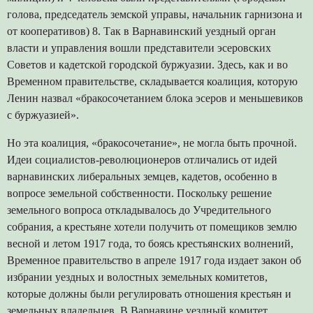
голова, председатель земской управы, начальник гарнизона и
от кооперативов) 8. Так в Варнавинский уездный орган
власти и управления вошли представители эсеровских
Советов и кадетской городской буржуазии. Здесь, как и во
Временном правительстве, складывается коалиция, которую
Ленин назвал «бракосочетанием блока эсеров и меньшевиков
с буржуазией».
Но эта коалиция, «бракосочетание», не могла быть прочной.
Идеи социалистов-революционеров отличались от идей
варнавинских либеральных земцев, кадетов, особенно в
вопросе земельной собственности. Поскольку решение
земельного вопроса откладывалось до Учредительного
собрания, а крестьяне хотели получить от помещиков землю
весной и летом 1917 года, то боясь крестьянских волнений,
Временное правительство в апреле 1917 года издает закон об
избрании уездных и волостных земельных комитетов,
которые должны были регулировать отношения крестьян и
земельных владельцев. В Варнавине уездный комитет