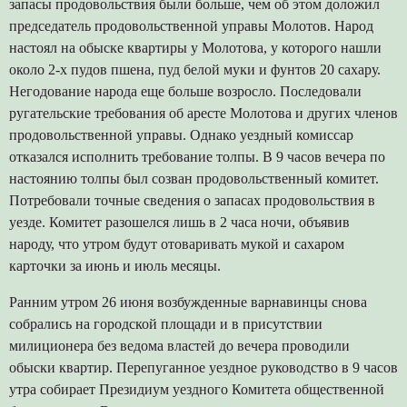
запасы продовольствия были больше, чем об этом доложил
председатель продовольственной управы Молотов. Народ
настоял на обыске квартиры у Молотова, у которого нашли
около 2-х пудов пшена, пуд белой муки и фунтов 20 сахару.
Негодование народа еще больше возросло. Последовали
ругательские требования об аресте Молотова и других членов
продовольственной управы. Однако уездный комиссар
отказался исполнить требование толпы. В 9 часов вечера по
настоянию толпы был созван продовольственный комитет.
Потребовали точные сведения о запасах продовольствия в
уезде. Комитет разошелся лишь в 2 часа ночи, объявив
народу, что утром будут отоваривать мукой и сахаром
карточки за июнь и июль месяцы.
Ранним утром 26 июня возбужденные варнавинцы снова
собрались на городской площади и в присутствии
милиционера без ведома властей до вечера проводили
обыски квартир. Перепуганное уездное руководство в 9 часов
утра собирает Президиум уездного Комитета общественной