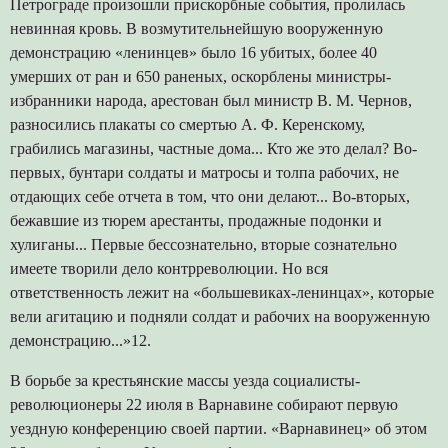
Петрограде произошли прискорбные события, пролилась
невинная кровь. В возмутительнейшую вооруженную
демонстрацию «ленинцев» было 16 убитых, более 40
умерших от ран и 650 раненых, оскорблены министры-
избранники народа, арестован был министр В. М. Чернов,
разносились плакаты со смертью А. Ф. Керенскому,
грабились магазины, частные дома... Кто же это делал? Во-
первых, бунтари солдаты и матросы и толпа рабочих, не
отдающих себе отчета в том, что они делают... Во-вторых,
бежавшие из тюрем арестанты, продажные подонки и
хулиганы... Первые бессознательно, вторые сознательно
имеете творили дело контрреволюции. Но вся
ответственность лежит на «большевиках-ленинцах», которые
вели агитацию и подняли солдат и рабочих на вооруженную
демонстрацию...»12.
В борьбе за крестьянские массы уезда социалисты-
революционеры 22 июля в Варнавине собирают первую
уездную конференцию своей партии. «Варнавинец» об этом