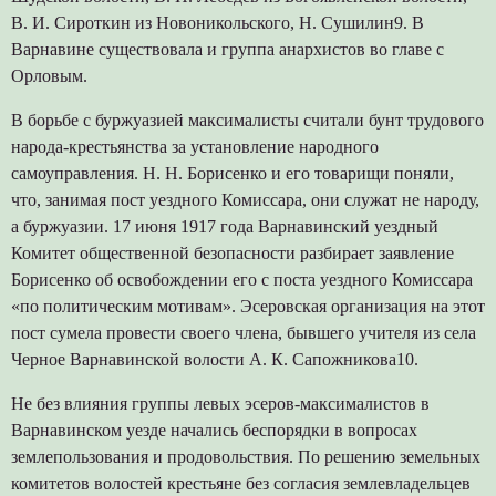
В. И. Сироткин из Новоникольского, Н. Сушилин9. В
Варнавине существовала и группа анархистов во главе с
Орловым.
В борьбе с буржуазией максималисты считали бунт трудового
народа-крестьянства за установление народного
самоуправления. Н. Н. Борисенко и его товарищи поняли,
что, занимая пост уездного Комиссара, они служат не народу,
а буржуазии. 17 июня 1917 года Варнавинский уездный
Комитет общественной безопасности разбирает заявление
Борисенко об освобождении его с поста уездного Комиссара
«по политическим мотивам». Эсеровская организация на этот
пост сумела провести своего члена, бывшего учителя из села
Черное Варнавинской волости А. К. Сапожникова10.
Не без влияния группы левых эсеров-максималистов в
Варнавинском уезде начались беспорядки в вопросах
землепользования и продовольствия. По решению земельных
комитетов волостей крестьяне без согласия землевладельцев