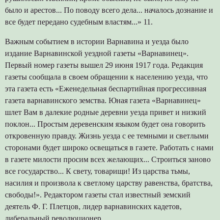
было и арестов... По поводу всего дела... началось дознание и
все будет передано судебным властям...» 11.
Важным событием в истории Варнавина и уезда было
издание Варнавинской уездной газеты «Варнавинец».
Первый номер газеты вышел 29 июня 1917 года. Редакция
газеты сообщала в своем обращении к населению уезда, что
эта газета есть «Еженедельная беспартийная прогрессивная
газета варнавинского земства. Юная газета «Варнавинец»
шлет Вам в далекие родные деревни уезда привет и низкий
поклон... Простым деревенским языком будет она говорить
откровенную правду. Жизнь уезда с ее темными и светлыми
сторонами будет широко освещаться в газете. Работать с нами
в газете милости просим всех желающих... Строиться заново
все государство... К свету, товарищи! Из царства тьмы,
насилия и произвола к светлому царству равенства, братства,
свободы!». Редактором газеты стал известный земский
деятель Ф. Г. Плетцов, лидер варнавинских кадетов,
либеральный революционер.