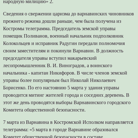
народную милицию» 2.
Сведения о свержении царизма до варнавинских чиновников
прежнего режима дошли раньше, чем была получена из
Костромы телеграмма. Председатель земской управы
помещик Поливанов, военный начальник подполковник
Колокольцев и исправник Радугин передали полномочия
своим заместителям и покинули Варнавин. В должность
председателя управы вступил макарьевский
лесопромышленник В. И. Виноградов, а воинского
начальника - капитан Никифоров. В числе членов земской
управы более популярным был Николай Николаевич
Борисенко. По его настоянию 5 марта у здания управы
проводится митинг жителей города и соседних деревень. В
этот же день проводятся выборы Варнавинского городского
Комитета общественной безопасности.
7 марта из Варнавина в Костромской Исполком направляется
телеграмма: «5 марта в городе Варнавине образовался
Комитет общественной безопасности в составе