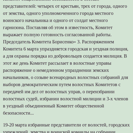
представителей: четырех от крестьян, трех от города, одного
от земства, одного уполномоченного города местного
воинского начальника и одного от солдат местного
гарнизона. Поставляя об этом в известность, Комитет
выражает полную готовность согласованной работы.
Председатель Комитета Борисенко» 3. Распоряжением
Комитета 6 марта упраздняется городская и уездная полиция,
а для охраны порядка из добровольцев создается милиция. В
этот же день Комитет рассылает в волостные управы
распоряжение о немедленном упразднении земских
начальников, о созыве всенародных волостных собраний для
выборов демократическим путем волостных Комитетов с
передачей им дел от волостных управ, о переизбрании
волостных судей, избрании волостной милиции и 3-х членов
в уездный объединенный Комитет общественной
безопасности...
19-20 марта избранные представители от волостей, городских
учреждений, земства и воинской команды на собрании