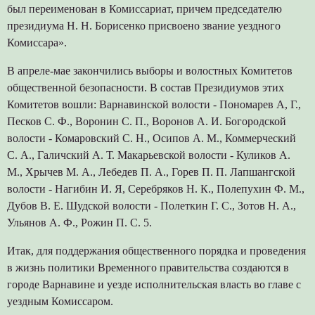
был переименован в Комиссариат, причем председателю
президиума Н. Н. Борисенко присвоено звание уездного
Комиссара».
В апреле-мае закончились выборы и волостных Комитетов
общественной безопасности. В состав Президиумов этих
Комитетов вошли: Варнавинской волости - Пономарев А, Г.,
Песков С. Ф., Воронин С. П., Воронов А. И. Богородской
волости - Комаровский С. Н., Осипов А. М., Коммерческий
С. А., Галичский А. Т. Макарьевской волости - Куликов А.
М., Хрычев М. А., Лебедев П. А., Горев П. П. Лапшангской
волости - Нагибин И. Я, Серебряков Н. К., Полепухин Ф. М.,
Дубов В. Е. Шудской волости - Полеткин Г. С., Зотов Н. А.,
Ульянов А. Ф., Рожин П. С. 5.
Итак, для поддержания общественного порядка и проведения
в жизнь политики Временного правительства создаются в
городе Варнавине и уезде исполнительская власть во главе с
уездным Комиссаром.