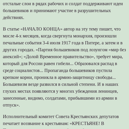
отсталые слои в рядах рабочих и солдат поддерживают идеи
большевиков и принимают участие в разрушительных
действиях.
В статье «НАЧАЛО КОНЦА» автор на эту тему пишет, что
мосле 4-х месяцев, когда свергнута монархия, произошли
печальные события 3-4 июля 1917 года в Питере, а затем и в
других городах. «Партия большевиков под лозунгом »мир без
анексий«; «Долой Временное правительство», требует мира,
который для России равен гибели... Образовался распад в
среде социалистов... Пропаганда большевиков пустила
крепкие корни, проникла в армию-защитницу свободы...
Большевизм везде развился в сильной степени. И в наших
глухих местаx появляются у многих убеждения ленинцев,
занесенные, видимо, солдатами, прибывшими из армии в
отпуск».
Исполнительный комитет Совета Крестьянских депутатов
печатает воззвание к крестьянам: «КРЕСТЬЯНЕ! В