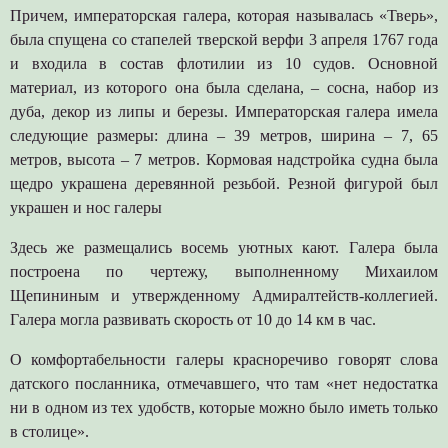
Причем, императорская галера, которая называлась «Тверь»,
была спущена со стапелей тверской верфи 3 апреля 1767 года
и входила в состав флотилии из 10 судов. Основной
материал, из которого она была сделана, – сосна, набор из
дуба, декор из липы и березы. Императорская галера имела
следующие размеры: длина – 39 метров, ширина – 7, 65
метров, высота – 7 метров. Кормовая надстройка судна была
щедро украшена деревянной резьбой. Резной фигурой был
украшен и нос галеры
Здесь же размещались восемь уютных кают. Галера была
построена по чертежу, выполненному Михаилом
Щепининым и утвержденному Адмиралтейств-коллегией.
Галера могла развивать скорость от 10 до 14 км в час.
О комфортабельности галеры красноречиво говорят слова
датского посланника, отмечавшего, что там «нет недостатка
ни в одном из тех удобств, которые можно было иметь только
в столице».