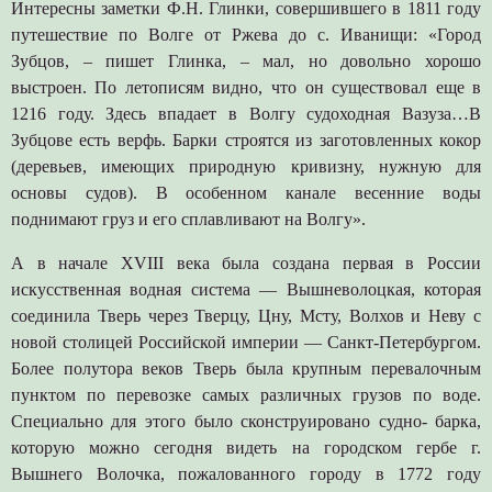
Интересны заметки Ф.Н. Глинки, совершившего в 1811 году
путешествие по Волге от Ржева до с. Иванищи: «Город
Зубцов, – пишет Глинка, – мал, но довольно хорошо
выстроен. По летописям видно, что он существовал еще в
1216 году. Здесь впадает в Волгу судоходная Вазуза…В
Зубцове есть верфь. Барки строятся из заготовленных кокор
(деревьев, имеющих природную кривизну, нужную для
основы судов). В особенном канале весенние воды
поднимают груз и его сплавливают на Волгу».
А в начале XVIII века была создана первая в России
искусственная водная система — Вышневолоцкая, которая
соединила Тверь через Тверцу, Цну, Мсту, Волхов и Неву с
новой столицей Российской империи — Санкт-Петербургом.
Более полутора веков Тверь была крупным перевалочным
пунктом по перевозке самых различных грузов по воде.
Специально для этого было сконструировано судно- барка,
которую можно сегодня видеть на городском гербе г.
Вышнего Волочка, пожалованного городу в 1772 году