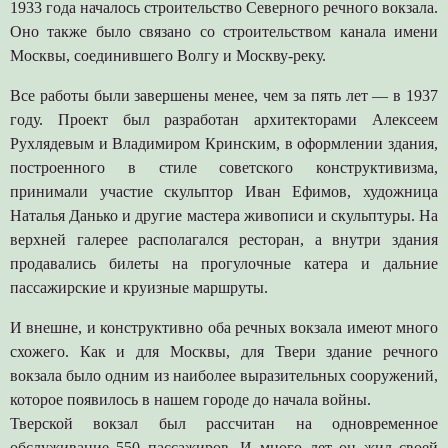
1933 года началось строительство Северного речного вокзала.
Оно также было связано со строительством канала имени
Москвы, соединившего Волгу и Москву-реку.
Все работы были завершены менее, чем за пять лет — в 1937
году. Проект был разработан архитекторами Алексеем
Рухлядевым и Владимиром Кринским, в оформлении здания,
построенного в стиле советского конструктивизма,
принимали участие скульптор Иван Ефимов, художница
Наталья Данько и другие мастера живописи и скульптуры. На
верхней галерее располагался ресторан, а внутри здания
продавались билеты на прогулочные катера и дальние
пассажирские и круизные маршруты.
И внешне, и конструктивно оба речных вокзала имеют много
схожего. Как и для Москвы, для Твери здание речного
вокзала было одним из наиболее выразительных сооружений,
которое появилось в нашем городе до начала войны.
Тверской вокзал был рассчитан на одновременное
обслуживание 550 пассажиров. И много лет он жил своей