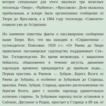
которое специально для этого закупило три колесных
теплохода «Тверь», «Рыбинск», «Ярославль». Дело оказалось
прибыльным, и вскоре было организовано сообщение от
Твери до Ярославля, а к 1864 году теплоходы «Самолета»
плавали уже до Астрахани.
Но наименее известны факты о пассажирском сообщении
выше Твери. Вот, что мы находим в «Справочнике –
путеводителе: Поволжье. 1929 г.»: «От Ржева до Твери
правильное пассажирское судоходство поддерживает Сев.-
Зап. Госпароходство. Во время мелководья, с закрытием
бейшлота, обыкновенно в течение августа, движение
пароходов временно прекращается до прибыли воды…
Первая пристань за Ржевом — Зубцов…Берега Волги от
Ржева до Зубцова, и особенно за Зубцовым до Старицы,
красивы. Ржев, Зубцов, Старица, красиво расположенные по
берегам Волги, дают с палубы парохода удивительную
иллюзию старины. За Зубцовым пароход после остановок в
Саблине, Дягунине и Родни, пристает к Старице в 89 км. от