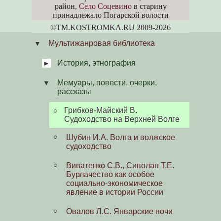
район,
Село Соцевино
в старину
принадлежало Погарской волости
©TM.KOSTROMKA.RU 2009-2026
Мультижанровая библиотека
История, этнография
Мемуары, повести, очерки,
Авдеев А.Г. Традиционные
рассказы
цивилизации Древнего Востока
и Средиземноморья
Грибков-Майский В.
Судоходство на Верхней Волге
Авдеев А.Г. Античность и
Восток: эволюция цивилизаций
Шубин И.А. Волга и волжское
судоходство
Рыбаков Б.А. Язычество
древних славян
Виватенко С.В., Сиволап Т.Е.
Бурлачество как особое
Рыбаков Б.А. Язычество
социально-экономическое
древней Руси
явление в истории России
Рыбаков Б.А. Русалии и бог
Язычники Трояновых веков
Овалов Л.С. Январские ночи
Симаргл-Переплут