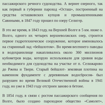
пассажирского речного судоходства. А вернее озерного, так
как первый в губернии пароход «Осташ», построенный на
средства осташковских купцов и промышленниками
Савиными, в 1847 году прошел по озеру Селигер.
В это же время, в 1843 году, на Верхней Волге в 5 км. ниже о.
Волго, одного их четырех верхневолжских озер, строится
первое гидротехническое сооружение, которое именовалось
на старинный лад «бейшлотом». Во время весеннего паводка
в водохранилище накапливалось около 360 миллионов
кубометров воды, которую использовали для уровня воды
необходимого для судоходства на участке от п. Селижарово
до Ржева и Твери. Старый бейшлот- земляная плотина на
каменном фундаменте с деревянным водосбросом- был
разрушен во время Великой Отечественной войны в 1941
году, но уже в 1943 году отстроен заново в бетоне.
В 1854 году, в связи с ростом пассажирского сообщения по
Волге, было создано пароходное общество «Самолет»,