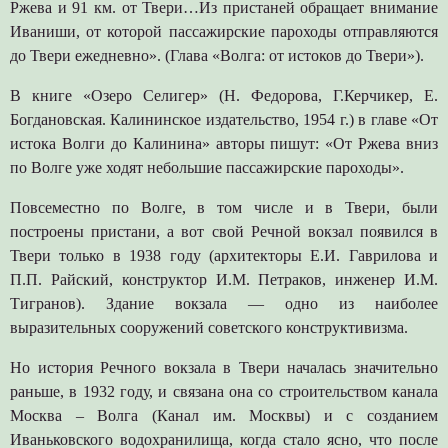
Ржева и 91 км. от Твери…Из пристаней обращает внимание
Иваниши, от которой пассажирские пароходы отправляются
до Твери ежедневно». (Глава «Волга: от истоков до Твери»).
В книге «Озеро Селигер» (Н. Федорова, Г.Керчикер, Е.
Богдановская. Калининское издательство, 1954 г.) в главе «От
истока Волги до Калинина» авторы пишут: «От Ржева вниз
по Волге уже ходят небольшие пассажирские пароходы».
Повсеместно по Волге, в том числе и в Твери, были
построены пристани, а вот свой Речной вокзал появился в
Твери только в 1938 году (архитекторы Е.И. Гаврилова и
П.П. Райский, конструктор И.М. Петраков, инженер И.М.
Тигранов). Здание вокзала — одно из наиболее
выразительных сооружений советского конструктивизма.
Но история Речного вокзала в Твери началась значительно
раньше, в 1932 году, и связана она со строительством канала
Москва – Волга (Канал им. Москвы) и с созданием
Иваньковского водохранилища, когда стало ясно, что после