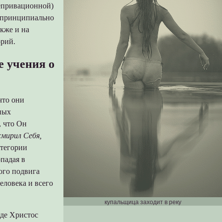
депривационной)
я принципиально
кже и на
орий.
е учения о
что они
ных
, что Он
смирил Себя,
атегории
падая в
ого подвига
еловека и всего
купальщица заходит в реку
где Христос