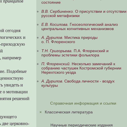
их принципов
состояние
В.В. Сербиненко.
О присутствии и отсутствии
русской метафизики
Е.В. Косилова.
Гносеологический анализ
центральных когнитивных механизмов
ий сегодня
ологических и
А. Дурилов.
Мистика природы
о. П. Флоренского
о-приходскую
ой
Т.Н. Григорьева.
П.А. Флоренский и
проблемы эстетики фольклора
, например
П. Флоренский.
Несколько замечаний к
собранию частушек Костромской губернии
гие. Подобные
Нерехтского уезда
 ценностную
А. Дурилов.
Свобода личности - воздух
ть увидеть и
культуры
е о мотивации
инятия решений
Справочная информация и ссылки
×
Классическая литература
ледующего
 две церковно-
Научные периодические издания