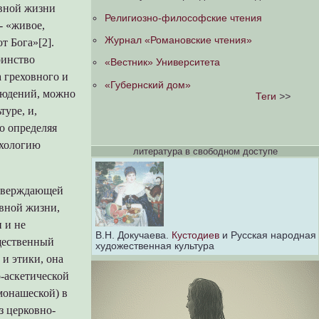
овной жизни
Религиозно-философские чтения
- «живое,
Журнал «Романовские чтения»
т Бога»[2].
оинство
«Вестник» Университета
а греховного и
«Губернский дом»
людений, можно
Теги
>>
туре, и,
о определяя
ихологию
литература в свободном доступе
утверждающей
овной жизни,
 и не
В.Н. Докучаева.
Кустодиев
и Русская народная
щественный
художественная культура
 и этики, она
-аскетической
монашеской) в
з церковно-