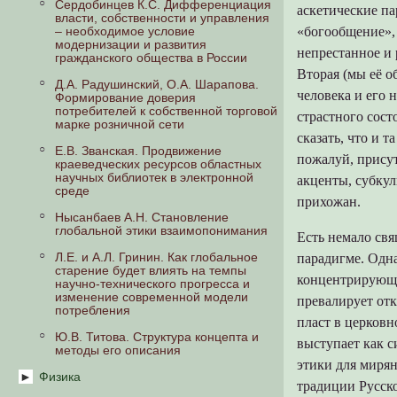
повествование
Сердобинцев К.С. Дифференциация
Мотивирующие механизмы
Правление Ольги
XIII вв.
аскетические па
власти, собственности и управления
Общественная жизнь
культуры
Д. Гаврилов, А. Hаговицын.
«богообщение», 
– необходимое условие
Языческие боги славян
Владимир Святой. Ярослав I
Испорченный пан
Языческие обряды и
модернизации и развития
Календарная обрядность
Динамика культуры в деятельности
празднества XI - XIII вв.
непрестанное и 
гражданского общества в России
Внутреннее состояние русского
Чан
Народные верования
Географическая и историческая
общества в первый период его
Историческое развитиее
Вторая (мы её о
Д.А. Радушинский, О.А. Шарапова.
действительность современного
существования
славяно-русского государства
человека и его 
Формирование доверия
культурного мира
потребителей к собственной торговой
События при жизни сыновей
страстного сос
марке розничной сети
Культура Архаики, миф и ритуал
Ярослава I
сказать, что и 
Е.В. Званская. Продвижение
Мифоорганизованные культуры
События при внуках Ярослава I
пожалуй, прису
краеведческих ресурсов областных
эпохи Древности
научных библиотек в электронной
акценты, субкул
среде
Культура трансцедентности эпохи
прихожан.
Средневековья
Нысанбаев А.Н. Становление
глобальной этики взаимопонимания
Культура гуманизма эпохи Нового
Есть немало св
времени
Л.Е. и А.Л. Гринин. Как глобальное
парадигме. Одна
старение будет влиять на темпы
Уроки XX века (Тезисы)
концентрирующая
научно-технического прогресса и
изменение современной модели
превалирует от
потребления
пласт в церковн
Ю.В. Титова. Структура концепта и
выступает как с
методы его описания
этики для миря
Физика
традиции Русско