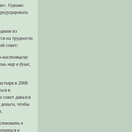
ли». Однако
 редуцировать
одним из
ся на трудности
ой совет:
по-настоящему
шь мир в душе,
астыря в 2008
ься в
 совет давался
 деньги, чтобы
и.
вствовать в
учиться в