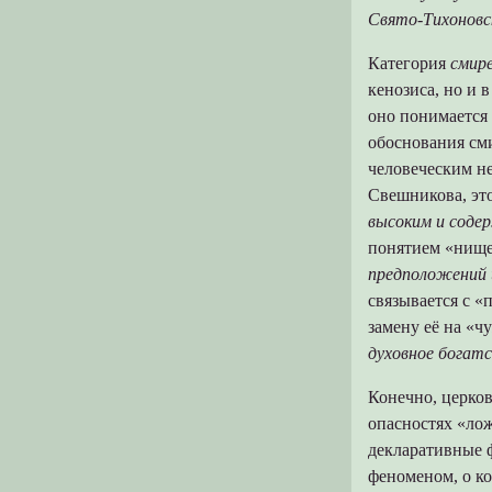
Свято-Тихоновс
Категория
смир
кенозиса, но и 
оно понимается 
обоснования см
человеческим н
Свешникова, эт
высоким и соде
понятием «нище
предположений 
связывается с «
замену её на «
духовное богат
Конечно, церков
опасностях «лож
декларативные
феноменом, о к