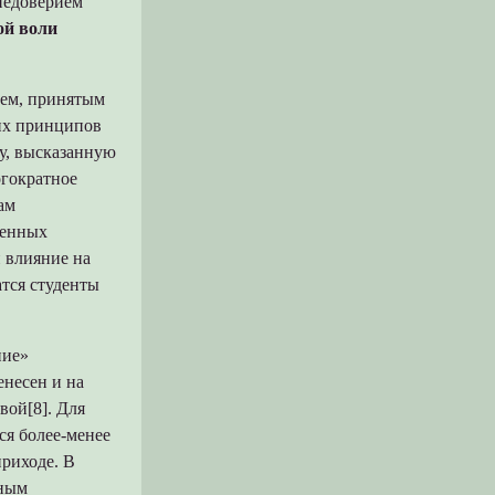
 недоверием
ой воли
ием, принятым
щих принципов
зу, высказанную
огократное
ам
венных
й влияние на
тся студенты
ние»
енесен и на
вой[8]. Для
ся более-менее
риходе. В
зным