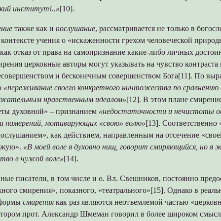
кий институт!..»
[10].
ение
также как и
послушание
, рассматривается не только в богос
в контексте учения о «искаженности грехом человеческой природ
как отказ от права на самопризнание какие-либо личных достоин
ирения церковные авторы могут указывать на чувство контраста
есовершенством и бесконечным совершенством Бога[11]. По вы
о
«переживание своего конкретного ничтожества по сравнению 
ржательным нравственным идеалом»
[12]. В этом плане смирени
ты духовной» – признанием
«недостаточности и нечистоты о
и намерений, мотивирующих «свою» волю»
[13]. Соответственно
послушанием», как действием, направленным на отсечение «свое
чужую».
«В моей воле я духовно нищ, говорит смиряющийся, но я
ство в чужой воле»
[14].
ные писатели, в том числе и о. Вл. Свешников, постоянно предо
ного смирения», показного, «театрального»[15]. Однако в реаль
 формы
смирения
как раз являются неотъемлемой частью «церковн
отором прот. Александр Шмеман говорил в более широком смысл