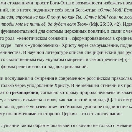
ими страданиями просит Бога-Отца о возможности избежать пре
ний, но в итоге подчиняет себя воли Бога-отца:
«Отче Мой! Есл
а сия; впрочем не как Я хочу, но как Ты…Отче Мой! если не м
чтобы мне не пить её, да будет воля Твоя»
(Мф. 26: 39, 42). Ид
 фундаментальной для системы церковных понятий, в связи с че
его рода, «кенотическом сознании», сформировавшемся в средне
ьтуре - тяге к «уподоблению» Христу через самоумаление, подч
еничества. В научной литературе описан специфический для ру
 со свойственным ему «культом смирения и самоотречения»[5] с
 формы религиозности над доктринальной.
ии послушания и смирения в современном российском правосла
только через уподобление Христу. В не меньшей степени их пр
ат о грехопадении
, согласно которому природа человека искаже
, а значит, искажена и воля, как часть этой природы[6]. Поэтому
 волю, для её «врачевания» необходимо духовное подчинение к
ому полномочиями со стороны Церкви – то есть послушание.
слушание таким образом оказывается связано не только с желан