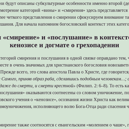
ни будут описаны субкультурные особенности именно второй (
смотрение категорий «вины» и «смирения» здесь представляетс
лее четкого представления о смирении сфокусируем внимание та
шания. Для начала напомним богословский контекст этих катег
 «смирение» и «послушание» в контекст
кенозисе и догмате о грехопадении
тегорий смирения и послушания в одной связке оправдано тем, 
есте в очень значимых для христианского богословия новозавет
Прежде всего, это слова апостола Павла о Христе, где говорится
Самого, приняв образ раба, сделавшись подобным человекам…; 
даже до смерти, и смерти крестной»
(Филип. 2: 6–8). То есть к
послушания» оказываются соотнесены со словом уничижение, по
овского учения о «кенозисе», осознания жизни Христа как велик
самоуничижения, исполняющего волю Бога-Отца ради спасения ч
ирение также соотносятся с евангельским «молением о чаше», 