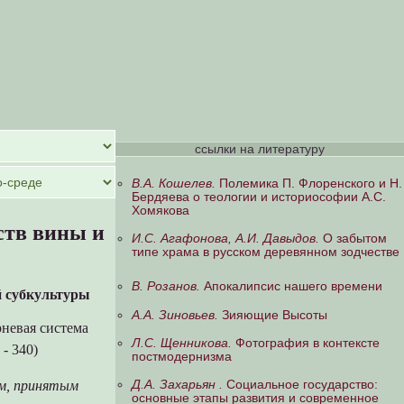
ссылки на литературу
В.А. Кошелев.
Полемика П. Флоренского и Н.
Бердяева о теологии и историософии А.С.
Хомякова
ств вины и
И.С. Агафонова, А.И. Давыдов.
О забытом
типе храма в русском деревянном зодчестве
В. Розанов.
Апокалипсис нашего времени
й субкультуры
А.А. Зиновьев.
Зияющие Высоты
невая система
Л.С. Щенникова.
Фотография в контексте
 - 340)
постмодернизма
Д.А. Захарьян .
Социальное государство:
ем, принятым
основные этапы развития и современное