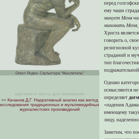
перед голгофск
Гайнутдинов Д., Чиков П. Свобода
депрессивно-параноидный
интернета: торжество цензуры
вариант
ему чаши страда
минует Меня чаш
А.К. Шелавина, О.А. Петрова.
Промежуточная, легированная
Социальные сети и блоги как
шизофрения
миновать Меня, 
инструменты вирусного маркетинга
Кежутин А.Н. Медицинские работники
Христа является
России в борьбе с сифилисом
говорить о, сво
религиозной кул
страданий и муч
тип благочестия
подражательной
Огюст Роден. Скульптура "Мыслитель"
Однако категор
осмысляются не 
картинки и тексты для скачивания
определяет
догм
<<
Качанов Д.Г. Нарративный анализ как метод
«падения Адама»
исследования традиционных и мультимедийных
журналистских произведений
имеющему такую
лицу, наделенн
Заметим, что по