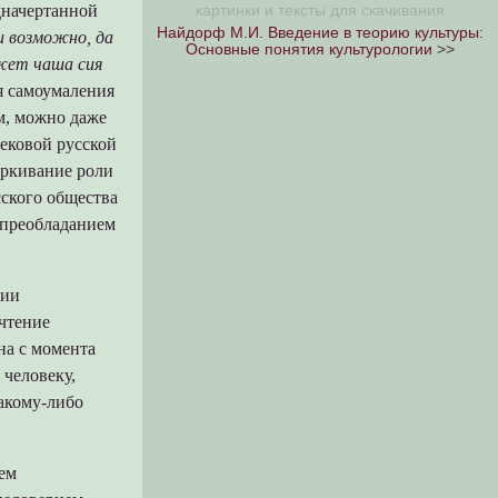
дначертанной
картинки и тексты для скачивания
Найдорф М.И. Введение в теорию культуры:
и возможно, да
Основные понятия культурологии
>>
ожет чаша сия
ея самоумаления
м, можно даже
вековой русской
еркивание роли
сского общества
 преобладанием
вии
очтение
на с момента
 человеку,
акому-либо
ием