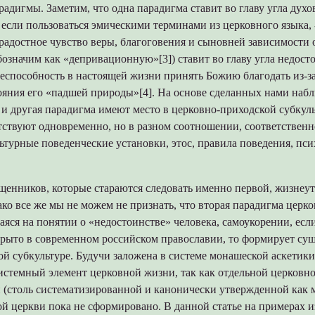
радигмы. Заметим, что одна парадигма ставит во главу угла дух
если пользоваться эмическими терминами из церковного языка, 
радостное чувство веры, благоговения и сыновней зависимости о
бозначим как «депривационную»[3]) ставит во главу угла недост
неспособность в настоящей жизни принять Божию благодать из-з
тояния его «падшей природы»[4]. На основе сделанных нами наб
та и другая парадигма имеют место в церковно-приходской субкуль
тствуют одновременно, но в разном соотношении, соответственн
ьтурные поведенческие установки, этос, правила поведения, пс
ященников, которые стараются следовать именно первой, жизне
ко все же мы не можем не признать, что вторая парадигма церк
ся на понятии о «недостоинстве» человека, самоукорении, если
крыто в современном российском православии, то формирует су
ой субкультуре. Будучи заложена в системе монашеской аскетики
истемный элемент церковной жизни, так как отдельной церковно
н (столь систематизированной и канонически утвержденной как 
й церкви пока не сформировано. В данной статье на примерах и