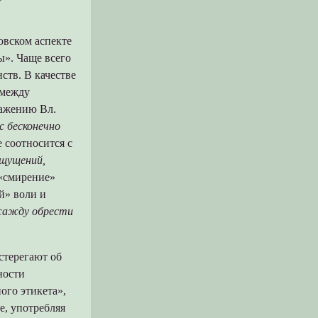
ловском аспекте
ы». Чаще всего
ств. В качестве
 между
ражению Вл.
с бесконечно
е соотносится с
щущений,
 «смирение»
й» воли и
 жажду обрести
стерегают об
ности
ого этикета»,
е, употребляя