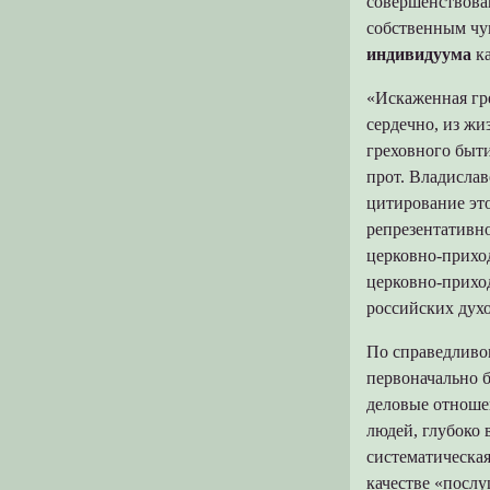
совершенствован
собственным чу
индивидуума
ка
«Искаженная гр
сердечно, из жи
греховного быти
прот. Владисла
цитирование это
репрезентативн
церковно-приход
церковно-прихо
российских дух
По справедливо
первоначально б
деловые отношен
людей, глубоко
систематическа
качестве «посл