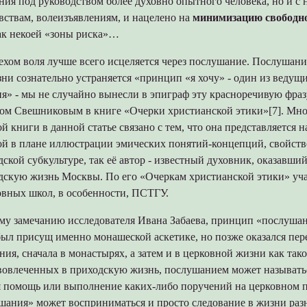
ия под руководством более духовно опытного человека, но и с
вствам, волеизъявлениям, и нацелено на
минимизацию свободн
к некоей «зоны риска»…
ехом воля лучше всего исцеляется через послушание. Послушан
зни сознательно устраняется «принцип «я хочу» - один из веду
я» - мы не случайно вынесли в эпиграф эту красноречивую фра
вом Свешниковым в книге «Очерки христианской этики»[7]. Мн
й книги в данной статье связано с тем, что она представляется н
ой в плане иллюстрации эмических понятий-концепций, свойст
ской субкультуре, так её автор - известный духовник, оказавши
дскую жизнь Москвы. По его «Очеркам христианской этики» уча
овных школ, в особенности, ПСТГУ.
му замечанию исследователя Ивана Забаева, принцип «послуша
ыл присущ именно монашеской аскетике, но позже оказался пер
ия, сначала в монастырях, а затем и в церковной жизни как тако
 вовлеченных в приходскую жизнь, послушанием может называть
я помощь или выполнение каких-либо поручений на церковном п
ушания» может восприниматься и просто следование в жизни ра