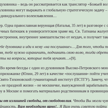
уховника – ведь он рассматривается как транслятор «Божьей во
уховника могут выражать и глобальную стратегическую задачу –
ндивидуального волеизъявления…
. Одна православная верующая (Наталья, 35 лет) в разговоре с 
ичных батюшек в университетском храме мц. Св. Татианы жалует
нестроения, внутреннее замешательство от неудач, и получает так
ебе духовника и иди к нему «на послушание»… Для того, чтобы 
ом, тебе нужно ограничить, подчинить свою волю, тогда обрете
еты на вопросы, которые тебя мучают…»
[9].
Во время беседы с один из духовников Высоко-Петровского мон
 прихожанке (Юлии, 29 лет) в качестве «послушания» пойти учит
вято-Тихоновский гуманитарный институт (ПСТГУ). Замечу, что
 не праздной жизни – не москвичке, вынужденной зарабатывать
ру в Москве и помогать материально родственникам в провинци
 от излишней свободы, от свободоволия
. Чтобы Вы могли чу
ойчивость,
Вам необходимо ярмо!
.. Я Вам очень советую пойти 