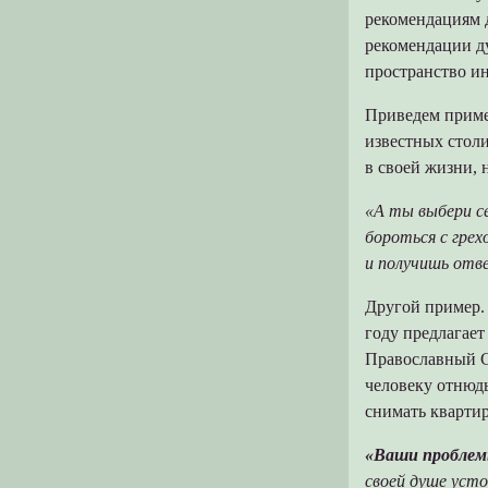
рекомендациям д
рекомендации д
пространство и
Приведем пример
известных стол
в своей жизни, 
«А ты выбери с
бороться с грех
и получишь отв
Другой пример. 
году предлагает
Православный С
человеку отнюдь
снимать кварти
«Ваши проблемы
своей душе уст