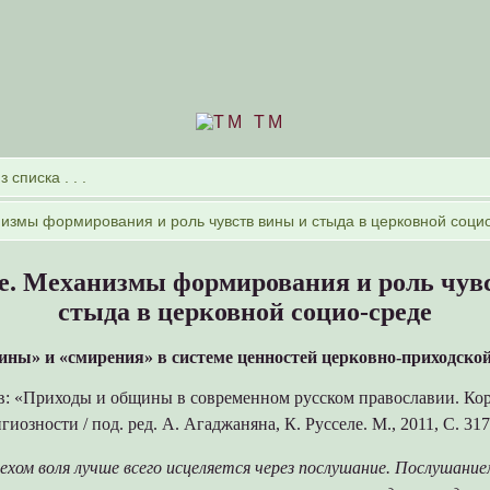
TM
е. Механизмы формирования и роль чув
стыда в церковной социо-среде
ины» и «смирения» в системе ценностей церковно-приходско
в: «Приходы и общины в современном русском православии. Кор
иозности / под. ред. А. Агаджаняна, К. Русселе. М., 2011, С. 317
ехом воля лучше всего исцеляется через послушание. Послушани