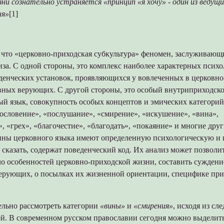
зни сознательно устраняется «принцип «я хочу» - один из ведущ
ия»
[1]
, что «церковно-приходская субкультура» феномен, заслуживающ
иза. С одной стороны, это комплекс наиболее характерных псих
денческих установок, проявляющихся у вовлеченных в церковн
вных верующих. С другой стороны, это особый внутриприходск
й язык, совокупность особых концептов и эмических категорий
гословение», «послушание», «смирение», «искушение», «вина»,
, «грех», «благочестие», «благодать», «покаяние» и многие дру
ины церковного языка имеют определенную психологическую и
 сказать, содержат поведенческий код. Их анализ может позволи
ло особенностей церковно-приходской жизни, составить суждени
ерующих, о посылках их жизненной ориентации, специфике пр
льно рассмотреть категории
«вины»
и
«смирения»
, исходя из с
й. В современном русском православии сегодня можно выделить