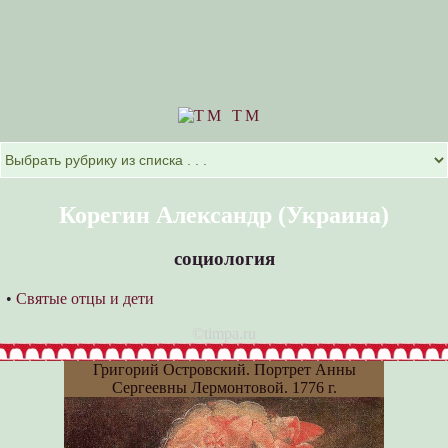
TM
Корегин Александр (Украина)
социология
•
Святые отцы и дети
©timpa.ru
Григорий Островский. Портрет Анны
Сергеевны Лермонтовой. 1776 г.