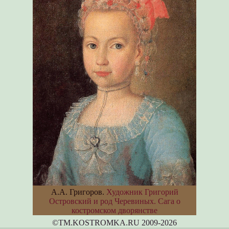
А.А. Григоров.
Художник Григорий
Островский и род Черевиных. Сага о
костромском дворянстве
©TM.KOSTROMKA.RU 2009-2026