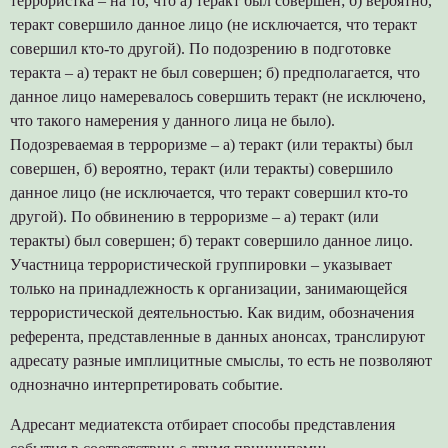
террористка – на то, что а) теракт был совершен; б) вероятно,
теракт совершило данное лицо (не исключается, что теракт
совершил кто-то другой). По подозрению в подготовке
теракта – а) теракт не был совершен; б) предполагается, что
данное лицо намеревалось совершить теракт (не исключено,
что такого намерения у данного лица не было).
Подозреваемая в терроризме – а) теракт (или теракты) был
совершен, б) вероятно, теракт (или теракты) совершило
данное лицо (не исключается, что теракт совершил кто-то
другой). По обвинению в терроризме – а) теракт (или
теракты) был совершен; б) теракт совершило данное лицо.
Участница террористической группировки – указывает
только на принадлежность к организации, занимающейся
террористической деятельностью. Как видим, обозначения
референта, представленные в данных анонсах, транслируют
адресату разные имплицитные смыслы, то есть не позволяют
однозначно интерпретировать событие.
Адресант медиатекста отбирает способы представления