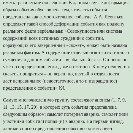
иметь трагические последствия.В данном случае деформация
образа события обусловлена тем, чточасть события
представлена как самостоятельное событие. А.А. Леонтьев
определяет такой способ деформации события как подмену
реального факта вербальным: «Совокупность или система
содержаний всех истинных суждений о событии,
образующих его завершенный «сюжет», может быть названа
реальным фактом. А содержание отдельно взятого истинного
суждения о данном событии – вербальный факт. Он неполон
уже по определению, если даже и истинен. К нему нельзя, так
сказать, придраться – он верен, но, взятый в отдельности,
дает неправильное (недостаточное, а то и извращенное)
представление о событии» [9].
Самую многочисленную группу составляют анонсы (1, 7, 9,
11, 13, 15, 17, 20), в которых суть события представлена
следующим образом: самолет потерпел аварию, самолет (или
участники события) попал (и) в аварию. На первый взгляд,
данный способ представления события соответствует