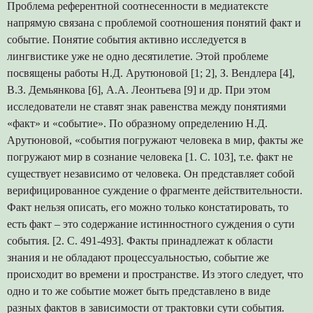
Проблема референтной соотнесенности в медиатексте
напрямую связана с проблемой соотношения понятий факт и
событие. Понятие события активно исследуется в
лингвистике уже не одно десятилетие. Этой проблеме
посвящены работы Н.Д. Арутюновой [1; 2], З. Вендлера [4],
В.З. Демьянкова [6], А.А. Леонтьева [9] и др. При этом
исследователи не ставят знак равенства между понятиями
«факт» и «событие». По образному определению Н.Д.
Арутюновой, «события погружают человека в мир, факты же
погружают мир в сознание человека [1. С. 103], т.е. факт не
существует независимо от человека. Он представляет собой
верифицированное суждение о фрагменте действительности.
Факт нельзя описать, его можно только констатировать, то
есть факт – это содержание истинностного суждения о сути
события. [2. С. 491-493]. Факты принадлежат к области
знания и не обладают процессуальностью, событие же
происходит во времени и пространстве. Из этого следует, что
одно и то же событие может быть представлено в виде
разных фактов в зависимости от трактовки сути события.