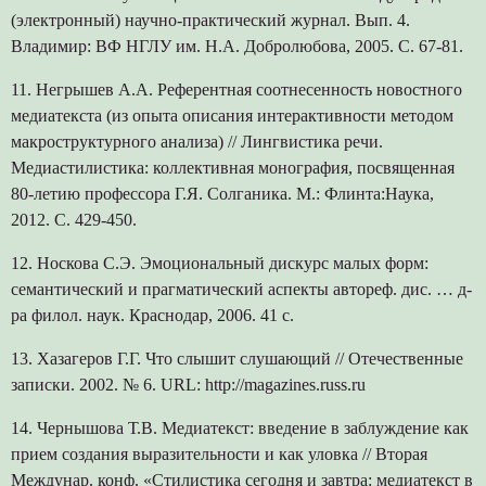
(электронный) научно-практический журнал. Вып. 4.
Владимир: ВФ НГЛУ им. Н.А. Добролюбова, 2005. С. 67-81.
11. Негрышев А.А. Референтная соотнесенность новостного
медиатекста (из опыта описания интерактивности методом
макроструктурного анализа) // Лингвистика речи.
Медиастилистика: коллективная монография, посвященная
80-летию профессора Г.Я. Солганика. М.: Флинта:Наука,
2012. С. 429-450.
12. Носкова С.Э. Эмоциональный дискурс малых форм:
семантический и прагматический аспекты автореф. дис. … д-
ра филол. наук. Краснодар, 2006. 41 с.
13. Хазагеров Г.Г. Что слышит слушающий // Отечественные
записки. 2002. № 6. URL: http://magazines.russ.ru
14. Чернышова Т.В. Медиатекст: введение в заблуждение как
прием создания выразительности и как уловка // Вторая
Междунар. конф. «Стилистика сегодня и завтра: медиатекст в