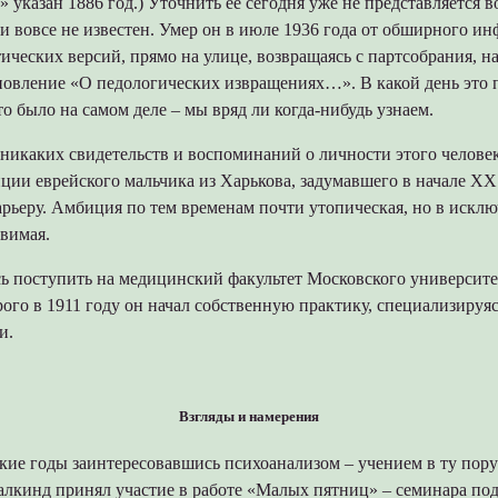
 указан 1886 год.) Уточнить её сегодня уже не представляется
 и вовсе не известен. Умер он в июле 1936 года от обширного ин
ических версий, прямо на улице, возвращаясь с партсобрания, н
новление «О педологических извращениях…». В какой день это 
то было на самом деле – мы вряд ли когда-нибудь узнаем.
 никаких свидетельств и воспоминаний о личности этого челов
ции еврейского мальчика из Харькова, задумавшего в начале ХХ 
рьеру. Амбиция по тем временам почти утопическая, но в искл
вимая.
ь поступить на медицинский факультет Московского университе
ого в 1911 году он начал собственную практику, специализируяс
и.
Взгляды и намерения
кие годы заинтересовавшись психоанализом – учением в ту пор
алкинд принял участие в работе «Малых пятниц» – семинара по