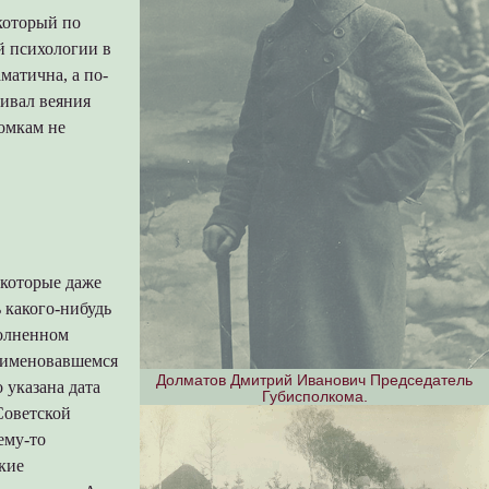
который по
й психологии в
матична, а по-
ливал веяния
томкам не
 которые даже
ь какого-нибудь
полненном
, именовавшемся
Долматов Дмитрий Иванович Председатель
о указана дата
Губисполкома.
Советской
ему-то
кие