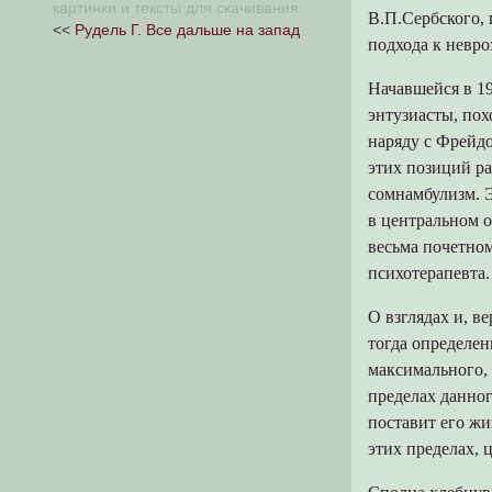
картинки и тексты для скачивания
старение будет влиять на темпы
Уроки XX века (Тезисы)
В.П.Сербского, 
<<
Рудель Г. Все дальше на запад
научно-технического прогресса и
подхода к невро
изменение современной модели
потребления
Начавшейся в 19
Ю.В. Титова. Структура концепта и
методы его описания
энтузиасты, пох
наряду с Фрейдо
этих позиций р
сомнамбулизм. 
в центральном о
весьма почетно
психотерапевта.
О взглядах и, в
тогда определен
максимального,
пределах данног
поставит его жи
этих пределах, 