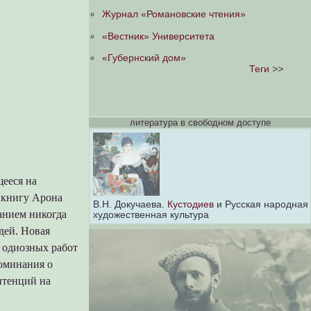
Журнал «Романовские чтения»
«Вестник» Университета
«Губернский дом»
Теги
>>
литература в свободном доступе
щееся на
 книгу Арона
В.Н. Докучаева.
Кустодиев
и Русская народная
анием никогда
художественная культура
дей. Новая
 одиозных работ
оминания о
нтенций на