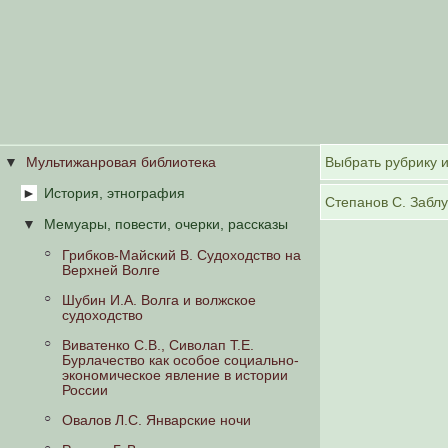
Мультижанровая библиотека
История, этнография
Мемуары, повести, очерки, рассказы
Авдеев А.Г. Традиционные
цивилизации Древнего Востока и
Средиземноморья
Грибков-Майский В. Судоходство на
Верхней Волге
Авдеев А.Г. Античность и Восток:
эволюция цивилизаций
Шубин И.А. Волга и волжское
судоходство
Рыбаков Б.А. Язычество древних
славян
Виватенко С.В., Сиволап Т.Е.
Бурлачество как особое социально-
Рыбаков Б.А. Язычество древней
экономическое явление в истории
Руси
России
Рыбаков Б.А. Русалии и бог Симаргл-
Овалов Л.С. Январские ночи
Язычники Трояновых веков
Переплут