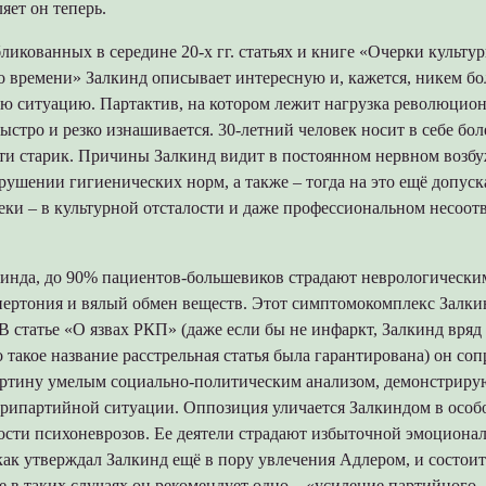
ляет он теперь.
ликованных в середине 20-х гг. статьях и книге «Очерки культу
 времени» Залкинд описывает интересную и, кажется, никем бо
ю ситуацию. Партактив, на котором лежит нагрузка революцио
быстро и резко изнашивается. 30-летний человек носит в себе бол
чти старик. Причины Залкинд видит в постоянном нервном возб
арушении гигиенических норм, а также – тогда на это ещё допуск
еки – в культурной отсталости и даже профессиональном несоот
инда, до 90% пациентов-большевиков страдают неврологически
пертония и вялый обмен веществ. Этот симптомокомплекс Залки
В статье «О язвах РКП» (даже если бы не инфаркт, Залкинд вря
о такое название расстрельная статья была гарантирована) он со
ртину умелым социально-политическим анализом, демонстрир
рипартийной ситуации. Оппозиция уличается Залкиндом в особ
ости психоневрозов. Ее деятели страдают избыточной эмоционал
как утверждал Залкинд ещё в пору увлечения Адлером, и состои
е в таких случаях он рекомендует одно – «усиление партийного