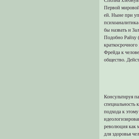
Сполна хлебнув 
Первой мировой
ей. Ныне при у
психоаналитика
бы назвать и За
Подобно Райху (
краткосрочного
Фрейда к челове
общество. Дейст
Консультируя п
специальность 
подхода к этому
идеологизирова
революция как м
для здоровья че