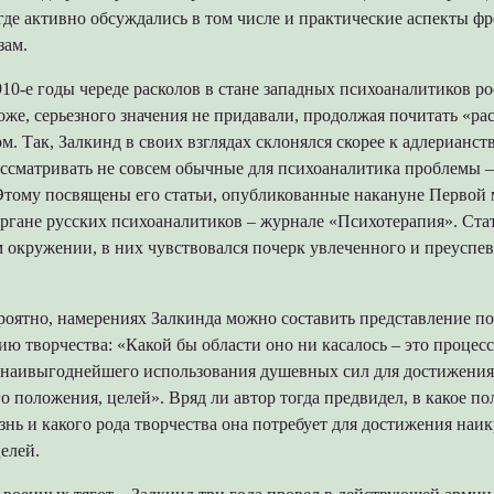
где активно обсуждались в том числе и практические аспекты ф
зам.
10-е годы череде расколов в стане западных психоаналитиков р
оже, серьезного значения не придавали, продолжая почитать «ра
м. Так, Залкинд в своих взглядах склонялся скорее к адлерианств
ассматривать не совсем обычные для психоаналитика проблемы –
Этому посвящены его статьи, опубликованные накануне Первой
ргане русских психоаналитиков – журнале «Психотерапия». Стат
м окружении, в них чувствовался почерк увлеченного и преуспе
ероятно, намерениях Залкинда можно составить представление п
ию творчества: «Какой бы области оно ни касалось – это процес
 наивыгоднейшего использования душевных сил для достижения
о положения, целей». Вряд ли автор тогда предвидел, в какое п
знь и какого рода творчества она потребует для достижения наи
целей.