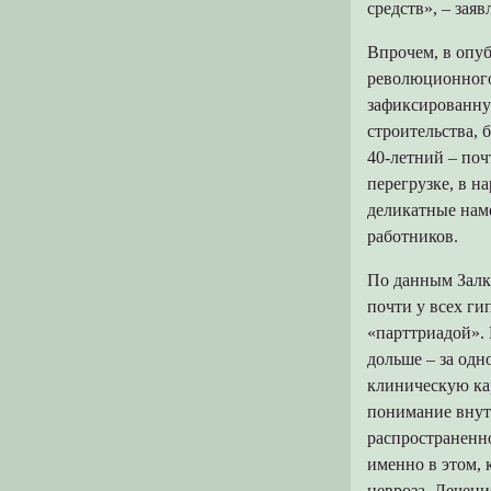
средств», – заяв
Впрочем, в опуб
революционного
зафиксированну
строительства, 
40-летний – по
перегрузке, в н
деликатные нам
работников.
По данным Залк
почти у всех ги
«парттриадой». 
дольше – за одн
клиническую ка
понимание внут
распространенн
именно в этом, 
невроза. Лечени