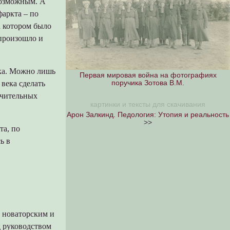
 возможным. А
фаркта – по
а котором было
произошло и
ека. Можно лишь
Первая мировая война на фотографиях
века сделать
поручика Зотова В.М.
ючительных
картинки и тексты для скачивания
Арон Залкинд. Педология: Утопия и реальность
>>
та, по
ь в
у новаторским и
д руководством