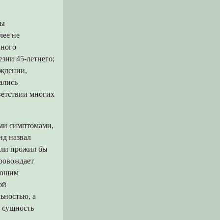
ры
лее не
нного
езни 45-летнего;
уждении,
ались
ветствии многих
ми симптомами,
нд назвал
д ли прожил бы
провождает
ующим
ой
ьностью, а
т сущность