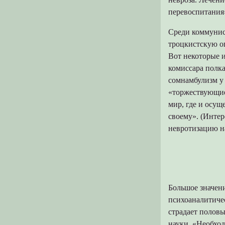
перевоспитания
Среди коммунист
троцкистскую о
Вот некоторые и
комиссара полка
сомнамбулизм у
«торжествующие,
мир, где и осущ
своему». (Инте
невротизацию н
Большое значен
психоаналитичес
страдает половы
науки. «Необход