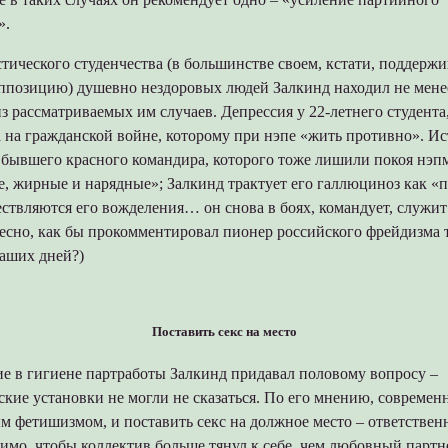
».
ического студенчества (в большинстве своем, кстати, поддерж
ппозицию) душевно нездоровых людей Залкинд находил не мене
з рассматриваемых им случаев. Депрессия у 22-летнего студент
 на гражданской войне, которому при нэпе «жить противно». И
 бывшего красного командира, которого тоже лишили покоя нэп
 жирные и нарядные»; Залкинд трактует его галлюциноз как «п
ествляются его вожделения… он снова в боях, командует, служи
ресно, как бы прокомментировал пионер российского фрейдизма
аших дней?)
Поставить секс на место
ие в гигиене партработы Залкинд придавал половому вопросу –
кие установки не могли не сказаться. По его мнению, современ
м фетишизмом, и поставить секс на должное место – ответственн
имо, чтобы коллектив больше тянул к себе, чем любовный партн