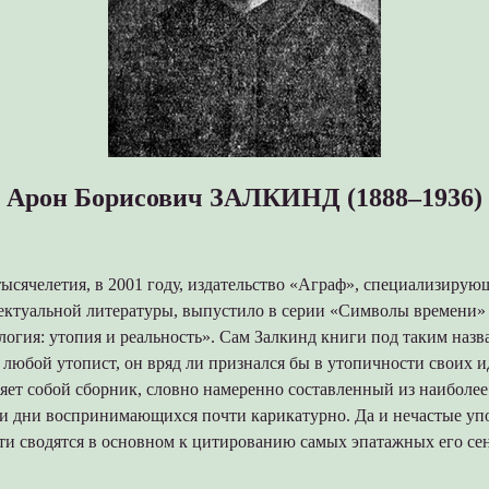
Арон Борисович ЗАЛКИНД (1888–1936)
тысячелетия, в 2001 году, издательство «Аграф», специализирую
ектуальной литературы, выпустило в серии «Символы времени»
огия: утопия и реальность». Сам Залкинд книги под таким назв
и любой утопист, он вряд ли признался бы в утопичности своих и
яет собой сборник, словно намеренно составленный из наиболее
ши дни воспринимающихся почти карикатурно. Да и нечастые уп
ати сводятся в основном к цитированию самых эпатажных его се