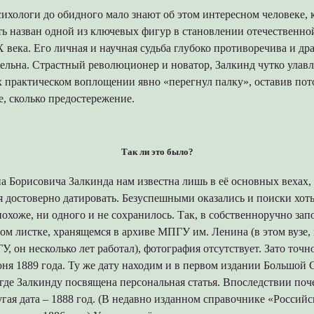
ихологи до обидного мало знают об этом интересном человеке, 
ть назван одной из ключевых фигур в становлении отечественно
 века. Его личная и научная судьба глубоко противоречива и дра
ельна. Страстный революционер и новатор, Залкинд чутко улав
х практическом воплощении явно «перегнул палку», оставив по
е, сколько предостережение.
Так ли это было?
 Борисовича Залкинда нам известна лишь в её основных вехах,
ся достоверно датировать. Безуспешными оказались и поиски хот
 похоже, ни одного и не сохранилось. Так, в собственноручно за
ом листке, хранящемся в архиве МПГУ им. Ленина (в этом вузе
У, он несколько лет работал), фотография отсутствует. Зато точн
ня 1889 года. Ту же дату находим и в первом издании Большой 
где Залкинду посвящена персональная статья. Впоследствии поч
гая дата – 1888 год. (В недавно изданном справочнике «Российс