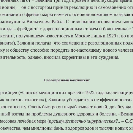
военных тягот – Залкинд три года провел в действующей армии
 войны, – он с восторгом принял революцию и самозабвенно о
поминании о фрейдо-марксизме его основоположником называют
-коммуниста Вильгельма Райха. С не меньшим основанием так
лкинда – фрейдиста с дореволюционным стажем и большевика с 1
кстати, получившему известность в Москве лишь в 1929 г. во вр
 визита), Залкинд полагал, что совмещение революционных подх
ку и обществу способно породить по-настоящему нового челове
вительность, однако, вносила коррективы в эти суждения.
Своеобразный контингент
артийцев («Список медицинских врачей» 1925 года квалифициру
как «психопатологию»), Залкинд убеждается в неэффективности 
 контингенту. Очень быстро он вырабатывает новый, до абсурда
нный взгляд на проблемы душевного здоровья и болезни. «Велик
ассовая лечебная мера (
преимущественно хирургическая?..
–
С.С
ловечества, чем миллионы бань, водопроводов и тысячи новых 