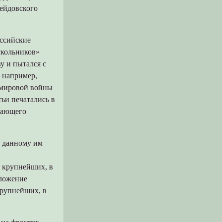
рейдовского
оссийские
скольников»
у и пытался с
 например,
 мировой войны
ьи печатались в
вающего
о данному им
с
 крупнейших, в
оложение
крупнейших, в