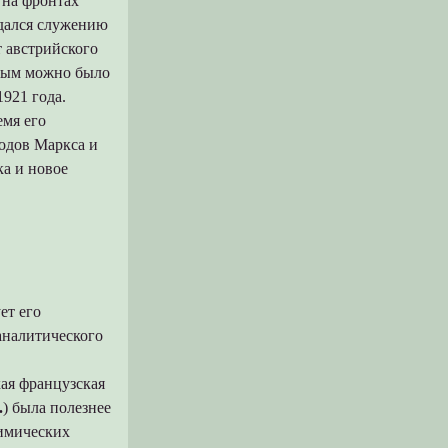
 на фронтах
тдался служению
 австрийского
овым можно было
921 года.
емя его
одов Маркса и
ка и новое
ет его
аналитического
ая французская
.
) была полезнее
химических