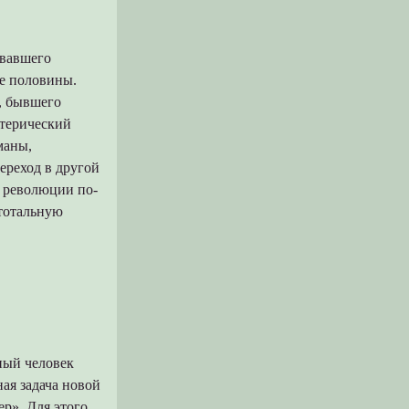
ивавшего
е половины.
а, бывшего
стерический
маны,
ереход в другой
т революции по-
 тотальную
ный человек
ая задача новой
ер». Для этого