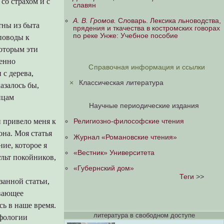
со страхом и с
славян
А. В. Громов.
Словарь. Лексика льноводства,
тны из быта
прядения и ткачества в костромских говорах
по реке Унже: Учебное пособие
поводы к
которым эти
енно
Справочная информация и ссылки
с дерева,
×
Классическая литература
азалось бы,
ицам
Научные периодические издания
й привело меня к
Религиозно-философские чтения
на. Моя статья
Журнал «Романовские чтения»
ие, которое я
«Вестник» Университета
ульт покойников,
«Губернский дом»
Теги
>>
занной статьи,
ывающее
сь в наше время.
литература в свободном доступе
ифологии