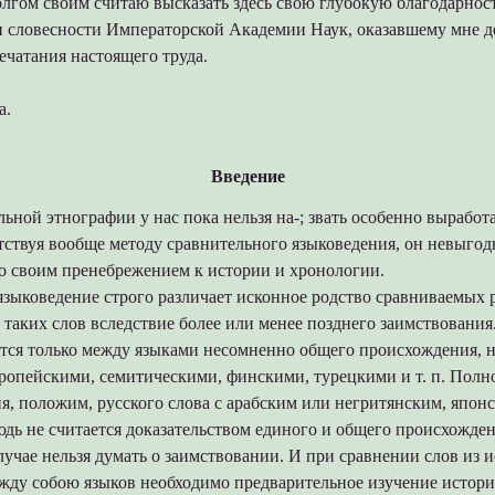
олгом своим считаю высказать здесь свою глубокую благодарно
 и словесности Императорской Академии Наук, оказавшему мне 
ечатания настоящего труда.
а.
Введение
ьной этнографии у нас пока нельзя на-; звать особенно вырабо
ствуя вообще методу сравнительного языковедения, он невыгодн
го своим пренебрежением к истории и хронологии.
языковедение строго различает исконное родство сравниваемых
а таких слов вследствие более или менее позднего заимствовани
ется только между языками несомненно общего происхождения, 
ропейскими, семитическими, финскими, турецкими и т. п. Полно
ия, положим, русского слова с арабским или негритянским, японск
дь не считается доказательством единого и общего происхожден
лучае нельзя думать о заимствовании. И при сравнении слов из 
жду собою языков необходимо предварительное изучение истор