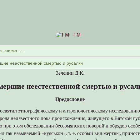
TM
Зеленин Д.К.
мершие неестественной смертью и русал
Предисловие
 посвятил этнографическому и антропологическому исследовани
рода неизвестного пока происхождения, живущего в Вятской гу
 при этом обследовании бесермянских поверий и обрядов особ
л так называемый «куяськон», т. е. особый вид жертвы, принос