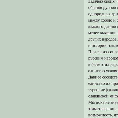
Задачею своих 
образов русског
однородных дан
между coбою и 
каждого данного
менее выяснивш
других народов,
и историю также
При таких сопо
русским народо
в быте этих нар
единство услови
Давнее соседств
единство их пр
турецкие (глав
славянской миф
Мы пока не знае
заимствовании —
возможность, чт