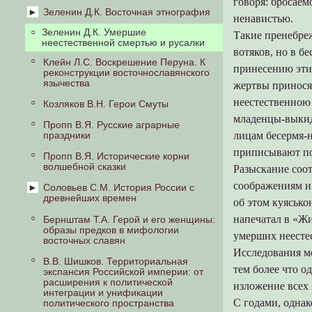
говоря: бросаем
Предки Руси
Зеленин Д.К. Восточная этнография
ненавистью.
Погребальная обрядность
Зеленин Д.К. Умершие
Общие сведения по истории
Такие пренебре
неестественной смертью и русалки
восточнославянской этнографии
Святилища, идолы и игрища
вотяков, но в б
Клейн Л.С. Воскрешение Перуна. К
Четыре восточнославянских
Календарные черты и резы
принесению этих
реконструкции восточнославянского
народности
язычества
жертвы принося
Апогей язычества
Системы земледелия
неестественною 
Козляков В.Н. Герои Смуты
На пороге государственности
Скотоводство, рыболовство и
младенцы-выкид
Пропп В.Я. Русские аграрные
пчеловодство
Язычество северных окраин
лицам бесермя-
праздники
Приготовление пищи
Жреческое сословие древней
приписывают по
Пропп В.Я. Исторические корни
Руси
волшебной сказки
Разыскание соот
Рабочий скот, сбруя, транспортные
средства
Противоборство язычества и
соображениям и 
Соловьев С.М. История России с
христианства в X в.
древнейших времен
Изготовление Одежды и обуви
об этом куясько
Языческая реформа Владимира
напечатал в «Жи
Бернштам Т.А. Герой и его женщины:
Славянское племя
Одежда и обувь
образы предков в мифологии
Двоеверие (XI-XIII вв.).
умерших неесте
восточных славян
Призвание варягов-руси
Личная гигиена
северными племенами
Исследования мо
Дом в системе языческого
В.В. Шишков. Территориальная
славянскими и финскими
Плотницкий инструмент. Общие
мировоззрения
тем более что о
экспансия Российской империи: от
особенности восточнославянской
расширения к политической
Предания о Рюрике, об Аскольде и
деревянной архитектуры
изложение всех 
Народные обереги
интеграции и унификации
Дире
С годами, однак
политического пространства
Семейная жизнь
Язычество в городском быту XI-