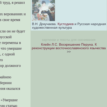
й труд, я решил
ых верованиях и
в свое время
В.Н. Докучаева.
Кустодиев
и Русская народная
художественная культура
сли он не будет
русской
картинки и тексты для скачивания
е перемены в
Клейн Л.С. Воскрешение Перуна. К
реконструкции восточнославянского язычества
, что умершие
>>
, с одной
то
пор должного
крайнею
убернии
ния оказался
) «Умершие
рую статью