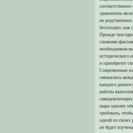
соответственно
сравнивать явле
не родственных 
бесплодно, как 
Прежде чем при
схожими фактами
необходимым вы
исторического 
и приобретет см
Современные на
смешались межд
каждого данного
работы выполнял
самодовлеющих.
шара одному об
требовать, чтоб
одной из своих 
не будет изучена