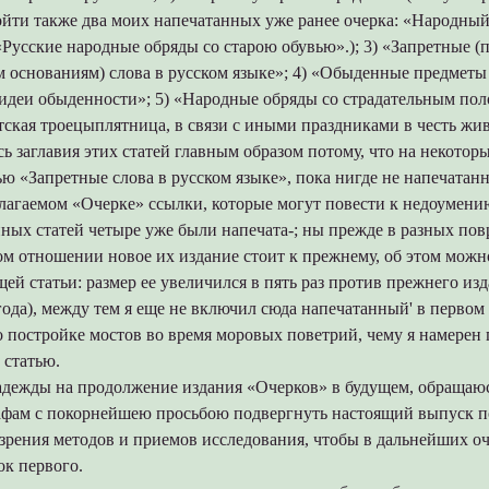
йти также два моих напечатанных уже ранее очерка: «Народный
Русские народные обряды со старою обувью».); 3) «Запретные (
 основаниям) слова в русском языке»; 4) «Обыденные предметы
идеи обыденности»; 5) «Народные обряды со страдательным по
тская троецыплятница, в связи с иными праздниками в честь жи
ь заглавия этих статей главным образом потому, что на некотор
ью «Запретные слова в русском языке», пока нигде не напечатанн
лагаемом «Очерке» ссылки, которые могут повести к недоумению
нных статей четыре уже были напечата-; ны прежде в разных по
ом отношении новое их издание стоит к прежнему, об этом можн
ей статьи: размер ее увеличился в пять раз против прежнего из
года), между тем я еще не включил сюда напечатанный' в первом
 постройке мостов во время моровых поветрий, чему я намерен 
 статью.
надежды на продолжение издания «Очерков» в будущем, обращаю
афам с покорнейшею просьбою подвергнуть настоящий выпуск 
 зрения методов и приемов исследования, чтобы в дальнейших о
ок первого.