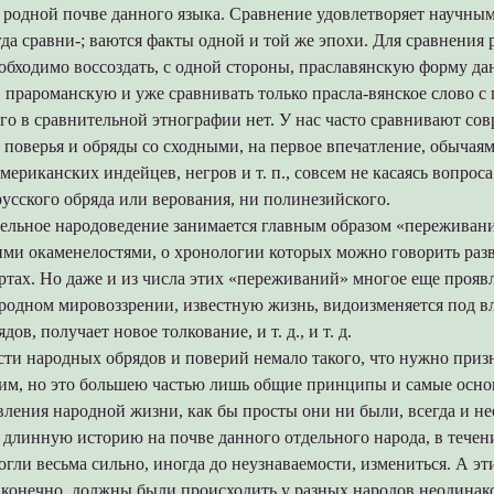
а родной почве данного языка. Сравнение удовлетворяет научны
огда сравни-; ваются факты одной и той же эпохи. Для сравнения 
бходимо воссоздать, с одной стороны, праславянскую форму дан
 прароманскую и уже сравнивать только прасла-вянское слово с
го в сравнительной этнографии нет. У нас часто сравнивают со
 поверья и обряды со сходными, на первое впечатление, обычая
мериканских индейцев, негров и т. п., совсем не касаясь вопрос
усского обряда или верования, ни полинезийского.
ельное народоведение занимается главным образом «переживания
ми окаменелостями, о хронологии которых можно говорить разв
тах. Но даже и из числа этих «переживаний» многое еще проявл
родном мировоззрении, известную жизнь, видоизменяется под 
дов, получает новое толкование, и т. д., и т. д.
сти народных обрядов и поверий немало такого, что нужно приз
им, но это большею частью лишь общие принципы и самые осно
вления народной жизни, как бы просты они ни были, всегда и н
 длинную историю на почве данного отдельного народа, в течен
огли весьма сильно, иногда до неузнаваемости, измениться. А эт
 конечно, должны были происходить у разных народов неодинак