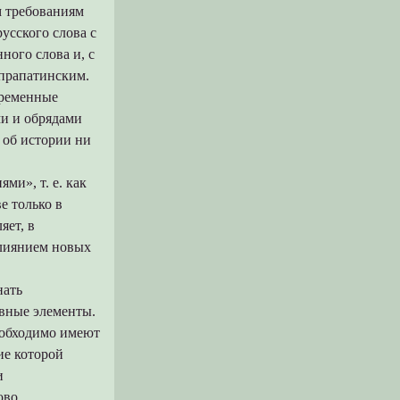
м требованиям
русского слова с
ного слова и, с
 прапатинским.
временные
ми и обрядами
а об истории ни
ми», т. е. как
е только в
яет, в
влиянием новых
нать
вные элементы.
еобходимо имеют
ие которой
и
ово,