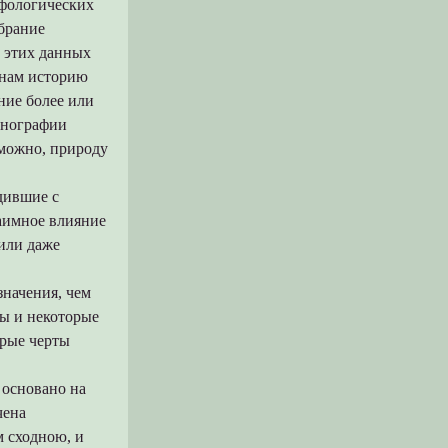
ифологических
обрание
е этих данных
 нам историю
ние более или
тнографии
зможно, природу
дившие с
аимное влияние
 или даже
значения, чем
ды и некоторые
орые черты
 основано на
чена
м сходною, и