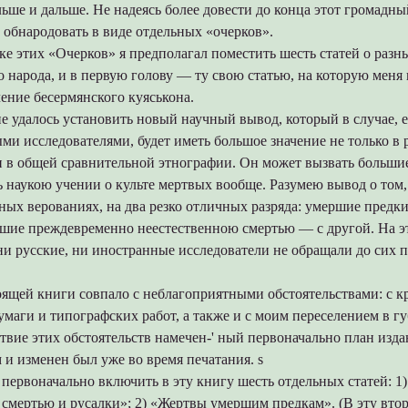
льше и дальше. Не надеясь более довести до конца этот громадны
обнародовать в виде отдельных «очерков».
е этих «Очерков» я предполагал поместить шесть статей о разн
о народа, и в первую голову — ту свою статью, на которую меня 
ение бесермянского куяськона.
не удалось установить новый научный вывод, который в случае, е
ми исследователями, будет иметь большое значение не только в 
и в общей сравнительной этнографии. Он может вызвать больши
 наукою учении о культе мертвых вообще. Разумею вывод о том
дных верованиях, на два резко отличных разряда: умершие предки
ршие преждевременно неестественною смертью — с другой. На э
ни русские, ни иностранные исследователи не обращали до сих 
оящей книги совпало с неблагоприятными обстоятельствами: с 
маги и типографских работ, а также и с моим переселением в г
твие этих обстоятельств намечен-' ный первоначально план изда
и изменен был уже во время печатания. s
первоначально включить в эту книгу шесть отдельных статей: 1
 смертью и русалки»; 2) «Жертвы умершим предкам». (В эту вто