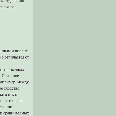
сть Отделению
денежное
танным и вполне
о отличается от
 разноязычных
я. Исконное
например, между
е сходство
им и т. п.
ия этих слов,
исконно
ии сравниваемых