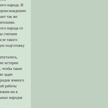
ого народа. И
о происхождению
ает так же
ритскими.
ого народа со
мы считаем
сле такого
мую подготовку
епутались,
ие истории
, чтобы такие
е задач
ародов земного
кой работы
бежим ни в
льных народов