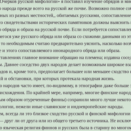
«Очерков русской мифологии» я поставил изучение обрядов и м
о народа прежде всего на русской же почве. Возможно полное с
ных из разных местностей,, обитаемых русскими, сопоставлени
со свидетельствами исторических памятников должны выяснить
 обряда и образа на русской почве. Если потребуется сопоставле
егося уже русского обряда или образа со схожими данными из э
 то необходимым считаю предварительно уяснить, насколько во
 и этого сопоставляемого инонародного обряда или образа.
ставлениях главное внимание обращаю на племена; издавна сосе
м. Давнее соседство двух народов делает возможным широкое вз
одов и, кроме того, предполагает большее или меньшее сходство
й и обстановки, при которых протекала народная жизнь.
о народов часто имеет, по-видимому, в этнографии даже больше 
оисхождения. По крайней мере, например, многие финские наро
ным образом отуреченные финны) сохранили много лучше некот
ологии, нежели иные славянские и индоевропейские народы.
м, всегда ли это близкое сходство русской и финской мифологии
 друг ли от друга или из общего третьего источника. Не исклю
о языческая религия финнов и русских была в старину во много