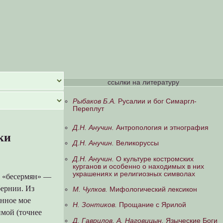
ссылки на литературу
Рыбаков Б.А.
Русалии и бог Симаргл-
Переплут
Д.Н. Анучин.
Антропология и этнография
ки
Д.Н. Анучин.
Великоруссы
Д.Н. Анучин.
О культуре костромских
курганов и особенно о находимых в них
украшениях и религиозных символах
ю «бесермян» —
бернии. Из
М. Чулков.
Мифологический лексикон
енное мое
Н. Зонтиков.
Прощание с Ярилой
имой (точнее
Д. Гаврилов, А. Наговицын.
Языческие Боги