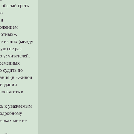
 обычай греть
по
 и
ложением
вотных».
ые из них (между
ую) не раз
 у: читателей.
временных
о судить по
дания (в «Живой
 издании
посвятить в
сь к уважаёмым
подробному
черках мне не