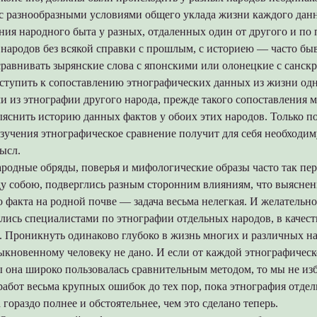
 с разнообразными условиями общего уклада жизни каждого данн
ния народного быта у разных, отдаленных один от другого и п
народов без всякой справки с прошлым, с историею — часто быв
сравнивать зырянские слова с японскими или олонецкие с санск
ступить к сопоставлению этнографических данных из жизни одн
 из этнографии другого народа, прежде такого сопоставления 
яснить историю данных фактов у обоих этих народов. Только по
изучения этнографическое сравнение получит для себя необходи
ысл.
родные обряды, поверья и мифологические образы часто так пер
у собою, подверглись разным сторонним влияниям, что выяснен
 факта на родной почве — задача весьма нелегкая. И желательно
ись специалистами по этнографии отдельных народов, в качеств
 Проникнуть одинаково глубоко в жизнь многих и различных н
ыкновенному человеку не дано. И если от каждой этнографичес
ы она широко пользовалась сравнительным методом, то мы не из
работ весьма крупных ошибок до тех пор, пока этнография отде
 гораздо полнее и обстоятельнее, чем это сделано теперь.