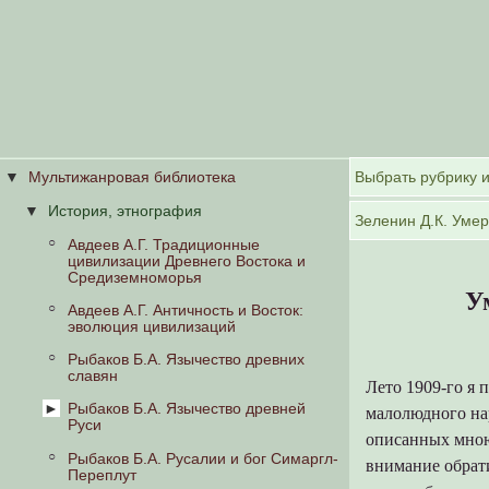
Мультижанровая библиотека
История, этнография
Авдеев А.Г. Традиционные
цивилизации Древнего Востока и
Средиземноморья
У
Авдеев А.Г. Античность и Восток:
эволюция цивилизаций
Рыбаков Б.А. Язычество древних
славян
Лето 1909-го я
Рыбаков Б.А. Язычество древней
малолюдного на
Руси
описанных мною
Рыбаков Б.А. Русалии и бог Симаргл-
Язычники Трояновых веков
внимание обрати
Переплут