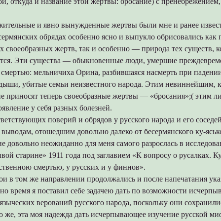
ой, откуда и название этой жертвы: бросание) с пренебрежением, 
жительные и явно вынужденные жертвы были мне и ранее извес
есермянских обрядах особенно ясно и выпукло обрисовались как 
 своеобразных жертв, так и особенно — природа тех существ, 
тся. Эти существа — обыкновенные люди, умершие преждеврем
смертью: мельничиха Орина, разбившаяся насмерть при падении 
ыши, убитые семьи неизвестного народа. Этим невиннейшим, к
не приносят теперь своеобразные жертвы — «бросания»;( этим л
явление у себя разных болезней.
ветствующих поверий и обрядов у русского народа и его соседе
выводам, отошедшим довольно далеко от бесермянского ку-ясько
не довольно неожиданно для меня самого разрослась в исследован
вой старине» 1911 года под заглавием «К вопросу о русалках. К
ственною смертью, у русских и у финнов».
и в том же направлении продолжались и после напечатания ука
дно время я поставил себе задачею дать по возможности исчерп
языческих верований русского народа, поскольку они сохранили
о же, эта моя надежда дать исчерпывающее изучение русской м