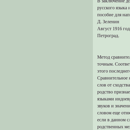
В заключение д
Е.В. Званская. Продвижение
Мифоорганизованные культуры
русского языка
краеведческих ресурсов областных
эпохи Древности
научных библиотек в электронной
пособие для нап
среде
Культура трансцедентности эпохи
Средневековья
Д. Зеленин
Нысанбаев А.Н. Становление
Август 1916 год
глобальной этики взаимопонимания
Культура гуманизма эпохи Нового
времени
Петроград.
Л.Е. и А.Л. Гринин. Как глобальное
старение будет влиять на темпы
Уроки XX века (Тезисы)
научно-технического прогресса и
изменение современной модели
потребления
Метод сравнител
точным. Соответ
Ю.В. Титова. Структура концепта и
методы его описания
этого последне
Сравнительное 
слов от сходств
родство призна
языками индоев
звуков и значен
словом еще отню
если в данном с
родственных ме